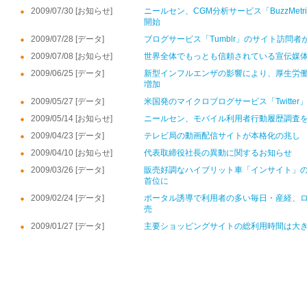
2009/07/30 [お知らせ]
ニールセン、CGM分析サービス「BuzzMet
開始
2009/07/28 [データ]
ブログサービス「Tumblr」のサイト訪問者がT
2009/07/08 [お知らせ]
世界全体でもっとも信頼されている宣伝媒
2009/06/25 [データ]
新型インフルエンザの影響により、厚生労
増加
2009/05/27 [データ]
米国発のマイクロブログサービス「Twitte
2009/05/14 [お知らせ]
ニールセン、モバイル利用者行動履歴調査
2009/04/23 [データ]
テレビ局の動画配信サイトが本格化の兆し
2009/04/10 [お知らせ]
代表取締役社長の異動に関するお知らせ
2009/03/26 [データ]
販売好調なハイブリット車「インサイト」
首位に
2009/02/24 [データ]
ポータル誘導で利用者の多い毎日・産経、
売
2009/01/27 [データ]
主要ショッピングサイトの総利用時間は大