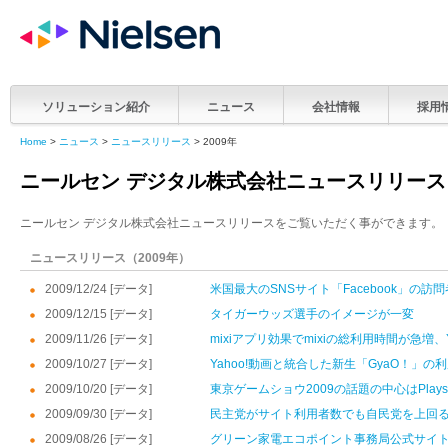
ソリューション紹介
ニュース
会社情報
採用
Home
>
ニュース
>
ニュースリリース
> 2009年
ニールセン デジタル株式会社ニュースリリース
ニールセン デジタル株式会社ニュースリリースをご覧いただく事ができます。
ニュースリリース（2009年）
2009/12/24 [データ]
米国最大のSNSサイト「Facebook」の
2009/12/15 [データ]
タイガーウッズ選手のイメージが一変
2009/11/26 [データ]
mixiアプリ効果でmixiの総利用時間が急増、Y
2009/10/27 [データ]
Yahoo!動画と統合した新生「GyaO！」
2009/10/20 [データ]
東京ゲームショウ2009の話題の中心はPlaysta
2009/09/30 [データ]
民主党がサイト利用者数でも自民党を上回
2009/08/26 [データ]
グリーン家電エコポイント事務局公式サイト