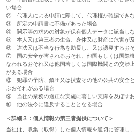
い場合
② 代理人による申請に際して、代理権が確認でき
③ 所定の申請書に不備があった場合
④ 開示等の求めの対象が保有個人データに該当し
⑤ 本人又は第三者の生命、身体又は財産に危害が
⑥ 違法又は不当な行為を助長し、又は誘発するお
⑦ 国の安全が害されるおそれ、他国もしくは国際
なわれるおそれ又は他国若しくは国際機関との交渉
がある場合
⑧ 犯罪の予防、鎮圧又は捜査その他の公共の安全
ぶおそれがある場合
⑨ 当社の業務の適正な実施に著しい支障を及ぼす
⑩ 他の法令に違反することとなる場合
＜詳細３：個人情報の第三者提供について＞
当社は、収集（取得）した個人情報を適切に管理し