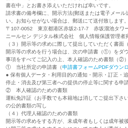
書在中」とお書き添えいただければ幸いです。
請求書の備考欄に、開示方法(郵送または電子メール
い。お知らせがない場合は、郵送にて送付致します
〒107-0052 東京都港区赤坂2-17-7 赤坂溜池タワ
ニールセン デジタル株式会社 個人情報保護管理者
（３）開示等の求めに際して提出していただく書面
開示等の求めを行う場合は、次の申請書（①）をダ
事項をすべてご記入の上、本人確認のため書類（②
① 当社所定の申請書（
申請書フォームPDFダウン
● 保有個人データ・利用目的の通知・開示・訂正・
停止・消去及び第三者への提供の停止等に関する申
② 本人確認のための書類
運転免許証（お手数でも本籍地は消してご提出下さ
の公的書類の写し
（４）代理人確認のための書類
開示等の求めをする方が、未成年者もしくは成年被