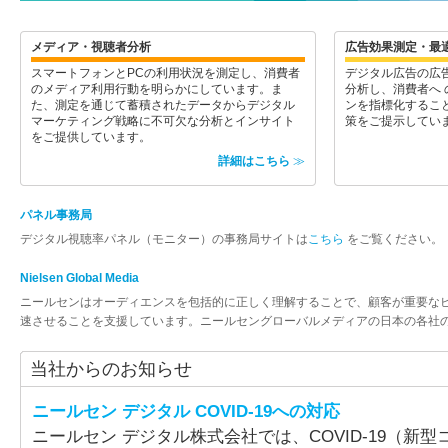
メディア・視聴者分析
広告効果測定・最
スマートフォンとPCの利用状況を測定し、消費者
デジタル広告の広
のメディア利用行動を明らかにしています。ま
分析し、消費者へ
た、測定を通じて蓄積されたデータからデジタル
ンを指標化するこ
マーケティング戦略に不可欠な分析とインサイト
策をご提示してい
をご提供しています。
詳細はこちら
≫
パネル事務局
デジタル視聴率パネル（モニター）の事務局サイトは
こちら
をご覧ください。
Nielsen Global Media
ニールセンはオーディエンスを包括的に正しく理解することで、顧客が重要な
速させることを支援しています。ニールセングローバルメディアの日本の各社
当社からのお知らせ
ニールセン デジタル COVID-19への対応
ニールセン デジタル株式会社では、COVID-19（新