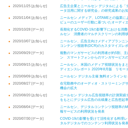
2020/11/25 [お知らせ]
広告主企業とニールセン デジタルによる「
ータ活用に関する研究会」の研究成果のお
2020/11/04 [お知らせ]
ニールセン メディア、LOTAMEとの協業
ビューのユーザー行動に基づいたオーディ
2020/10/28 [データ]
長期化するCOVID-19の影響下における
ルセン 消費者のマルチスクリーンの利用
2020/10/07 [お知らせ]
ニールセン、広告主向けメディアプランニ
コンテンツ視聴率(DCR)のカスタマイズレ
2020/09/29 [データ]
複数のマンガサービスの利用者が約5割、主
ン スマートフォンからのマンガサービス
2020/09/15 [お知らせ]
ニールセン、米国のメディア視聴状況をまと
ディエンスレポート 2020年8月版 リモ
2020/09/09 [お知らせ]
ニールセン デジタル主催 無料オンライン
2020/08/27 [データ]
在宅勤務中のオーディオ・ストリーミング
機会の拡大
2020/08/20 [お知らせ]
ニールセン デジタル広告視聴率の計測実績
をもとにデジタル広告の出稿量と広告想起
2020/08/04 [データ]
ニールセン、デジタルコンテンツ視聴率のMont
報サービスの利用状況を発表
2020/07/30 [データ]
COVID-19の影響を受けて活性化する料
タルデジタルでのコンテンツ利用状況を発