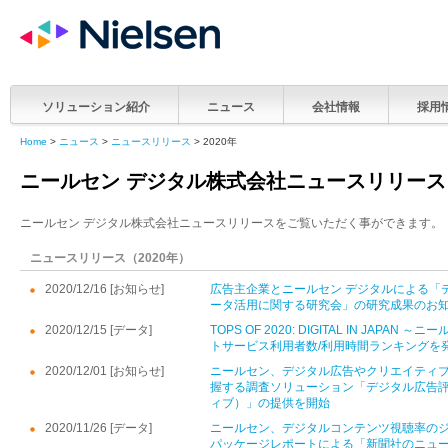
ソリューション紹介
ニュース
会社情報
採用
Home
>
ニュース
>
ニュースリリース
> 2020年
ニールセン デジタル株式会社ニュースリリース
ニールセン デジタル株式会社ニュースリリースをご覧いただく事ができます。
ニュースリリース（2020年）
2020/12/16 [お知らせ]
広告主企業とニールセン デジタルによる「
ータ活用に関する研究会」の研究成果のお
2020/12/15 [データ]
TOPS OF 2020: DIGITAL IN JAPA
トサービス利用者数/利用時間ランキングを
2020/12/01 [お知らせ]
ニールセン、デジタル広告やクリエイティ
握する調査ソリューション「デジタル広告評
ィブ）」の提供を開始
2020/11/26 [データ]
ニールセン、デジタルコンテンツ視聴率の
パッケージレポートによる「新聞社のニュ