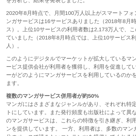
を分析し、結果を発表しました。
2020年
8
月時点で、月間
100
万人以上がスマートフォ
ンガサービスは
16
サービスありました（
2018
年
8
月
ス）。上位
10
サービスの利用者数は
2,173
万人で、こ
ていました（
2018
年
8
月時点では、上位
10
サービス
人）。
このようにデジタルでマーケットが拡大しているマ
ービス提供会社が利用者を獲得し、利用を促進して
ーがどのようにマンガサービスを利用しているのか
ます。
複数のマンガサービス併用者が約
50%
マンガにはさまざまなジャンルがあり、それぞれ特
トにしています。また発行頻度も出版社によって異
のマンガサービスは、これらの特徴を引き継ぎ、利
ンを提供しています。 一方、利用者は、多数のマン