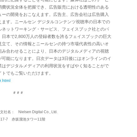
消費状況全体を把握でき、広告販売における透明性のある
ューの開発をおこなえます。広告主、広告会社は広告購入
えます。ニールセン デジタルコンテンツ視聴率の日本での
ルネットワーキング・サービス、フェイスブック社とのパ
。日本で
2,800
万人の登録者数を誇るフェイスブックの巨大
見立て、その情報とニールセンの持つ市場代表性の高いオ
組み合わせることにより、日本のデジタルメディアの視聴
が可能になります。日次データは
3
日後にはオンラインのイ
業はデジタルメディアの利用状況をすばやく知ることがで
イトでもご覧いただけます。
r.html
＃＃＃
lsen Digital Co., Ltd.
-17-7 赤坂溜池タワー11階