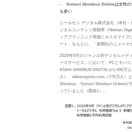
-
Yomiuri Shimbun Online
は女性の
も多い
ニールセン デジタル株式会社（本社：
ジタルコンテンツ視聴率（
Nielsen Digi
ィアプランニング用途にカスタマイズ
ート」をもとに、「新聞社のニュース
2020年
9
月のジャンル別デジタルメデ
ースサービス」において、
PC
とモバイ
ASAHI SHIMBUN DIGITAL
が1,495
人）、
nikkansports.com
（
776
万人）
Shimbun
、
Yomiuri Shimbun Online
が
っていました（図表
1
）。