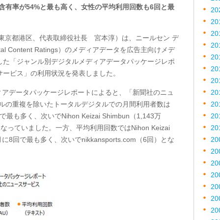
含有率が
54%
と最も高く、女性の平均利用回数も
6
回と最
20
20
20
東京都港区、代表取締役社長 宮本淳）は、ニールセン デ
20
tal Content Ratings
）のメディアデータを広告主向けメデ
20
した「ジャンル別デジタルメディアデータパッケージレポ
20
サービス」の利用状況を発表しました。
20
ィアデータパッケージレポートによると、「新聞社のニュ
20
ルの重複を除いたトータルデジタルでの月間利用者数は
20
万人で最も多く、次いで
Nihon Keizai Shimbun
（
1,143
万
20
となっていました。一方、平均利用回数では
Nihon Keizai
20
月に
8
回で最も多く、次いで
nikkansports.com
（
6
回）とな
20
20
20
20
20
20
20