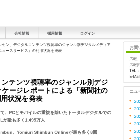
会社情報
採用情報
ログイン
ールセン、デジタルコンテンツ視聴率のジャンル別デジタルメディア
お問
ニュースサービス」の利用状況を発表
広報
広報
TEL：
E-Mai
コンテンツ視聴率のジャンル別デジ
ッケージレポートによる「新聞社の
ニュ
利用状況を発表
20
20
いて、
PC
とモバイルの重複を除いたトータルデジタルでの
20
AL
が最も多く
1,495
万人
20
20
himbun
、
Yomiuri Shimbun Online
が最も多く
8
回
20