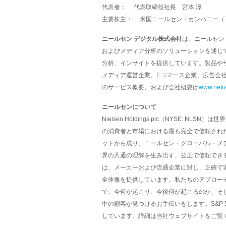
代表者： 代表取締役社長 宮本 淳
主要株主： 米国ニールセン・カンパニー（The 
ニールセン デジタル株式会社
は、ニールセン
およびメディア分析のソリューションを通じ
分析、インサイトを提供しています。製品や
メディア運営企業、Eコマース企業、広告会
のサービス概要、および会社概要は
www.netra
ニールセンについて
Nielsen Holdings plc（NYSE:
の消費者と市場における最も完全で信頼され
ットから成り、ニールセン・グローバル・メ
界の共通の理解を生み出す、公正で信頼でき
は、メーカーおよび流通企業に対し、正確で
全体像を提供しています。私たちのアプロー
で、今何が起こり、今後何が起こるのか、そ
中の顧客が見つけるお手伝いをします。S&P 
しています。詳細は当社ウェブサイトをご覧