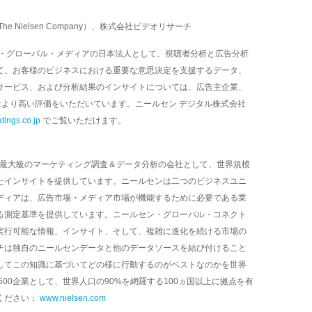
Nielsen Company）、株式会社ビデオリサーチ
・グローバル・メディアの日本法人として、視聴者分析と広告分析
て、お客様のビジネスにおける重要な意思決定を支援するデータ、
サービス、および分析結果のインサイトについては、広告主企業、
社より高い評価をいただいています。ニールセン デジタル株式会社
tings.co.jp
でご覧いただけます。
 NLSN）は世界最大級のマーケティング調査＆データ分析の会社として、世界規模
たインサイトを提供しています。ニールセンは二つのビジネスユニ
ディアは、広告市場・メディア市場が機能するために必要である業
る測定基準を提供しています。ニールセン・グローバル・コネクト
実行可能な情報、インサイト、そして、複雑に進化を続ける市場の
チは独自のニールセンデータと他のデータソースを結び付けること
してこの知識に基づいてどの様に行動するのがベストなのかを世界
500企業として、世界人口の90%を網羅する100ヵ国以上に拠点を有
ください：
www.nielsen.com