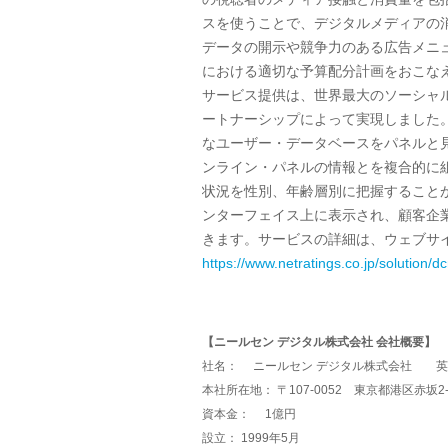
スを使うことで、デジタルメディアの
データの開示や競争力のある広告メニ
における適切な予算配分計画をおこな
サービス提供は、世界最大のソーシャ
ートナーシップによって実現しました
なユーザー・データベースをパネルと
ンライン・パネルの情報とを複合的に
状況を性別、年齢層別に把握すること
ンターフェイス上に表示され、顧客企
きます。サービスの詳細は、ウェブサ
https://www.netratings.co.jp/solution/dc
【ニールセン デジタル株式会社 会社概要】
社名： ニールセン デジタル株式会社 英文社名： Nie
本社所在地： 〒107-0052 東京都港区赤坂2
資本金： 1億円
設立： 1999年5月