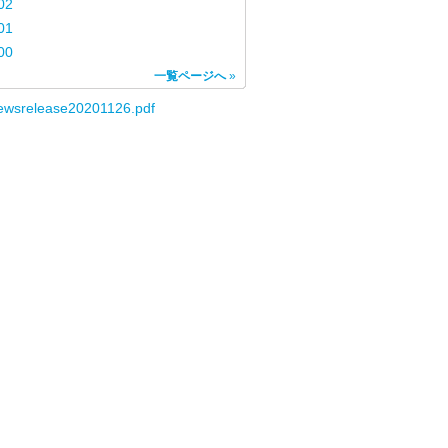
02
01
00
一覧ページへ
»
ewsrelease20201126.pdf