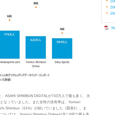
20
20
20
N
と、
ASAHI SHIMBUN DIGITAL
が733万人で最も多く、次
となっていました。また女性の含有率は、
Yomiuri
chi Shimbun
（
51%
）が続いていました（図表
2
）。ま
については、
Yomiuri Shimbun Online
が月に
6
回で最も多