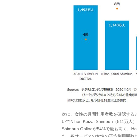
次に、女性の月間利用者数を確認する
いで
Nihon Keizai Shimbun
（
511
万人）
Shimbun Online
が
54%
で最も高く、
Ho
た、各サービスの女性の平均利用回数