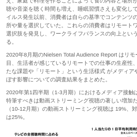
え、家庭で料理を作ることによって食の内容と場所
聴や音楽を聴く時間も増え、睡眠習慣さえも変化し
イルス発生以前、消費者は自らの基準でコンテンツ
所や量を選択していた。これらの消費者はリモート
選択肢を発見し、ワークライフバランスの向上とい
る。
2020年
8
月期の
Nielsen Total Audience Report
はリモ
目、生活者が感じているリモートでの仕事の生産性
たな課題や「リモート」という生活様式 がメディア
ぼす影響についての調査結果をまとめた。
2020年第
1
四半期（
1-3
月期）におけるメディア接触
特筆すべきは動画ストリーミング視聴の著しい増加
（
10-12
月期）の動画ストリーミング視聴は
19%
、
は
25%
。