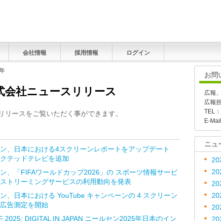
会社情報
採用情報
ログイン
6年
お問
式会社ニュースリリース
広報
広報
TEL：
スリリースをご覧いただく事ができます。
E-Mai
ニュ
ン、日本における4スクリーンレポートをアップデート
クテッドテレビを追加
20
20
ン、「FIFAワールドカップ2026」の スポーツ情報サービ
ストリーミングサービスの利用動向を発表
20
ン、日本における YouTube キャンペーンの 4 スクリーン
20
広告測定を開始
20
F 2025: DIGITAL IN JAPAN ニールセン2025年日本のイン
20