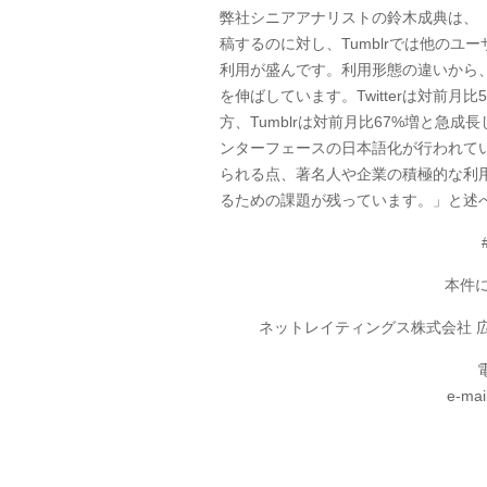
弊社シニアアナリストの鈴木成典は、「T
稿するのに対し、Tumblrでは他の
利用が盛んです。利用形態の違いから
を伸ばしています。Twitterは対前月
方、Tumblrは対前月比67%増と急成
ンターフェースの日本語化が行われて
られる点、著名人や企業の積極的な利用が
るための課題が残っています。」と述
本件
ネットレイティングス株式会社 広
電
e-mai