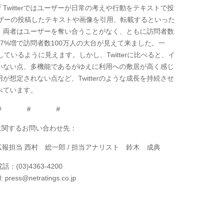
witterではユーザーが日常の考えや行動をテキストで投
ユーザーの投稿したテキストや画像を引用、転載するといった
、両者はユーザーを奪い合うことがなく、ともに訪問者数
比57%増で訪問者数100万人の大台が見えて来ました。一
長しているように見えます。しかし、Twitterに比べると、イ
いない点、多機能であるがゆえに利用への敷居が高く感じ
想定されない点など、Twitterのような成長を持続させ
べています。
# # #
に関するお問い合わせ先：
報担当 西村 総一郎 / 担当アナリスト 鈴木 成典
話：(03)4363-4200
l: press@netratings.co.jp