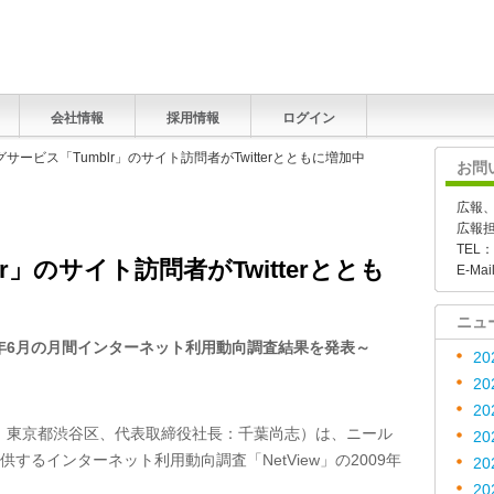
会社情報
採用情報
ログイン
グサービス「Tumblr」のサイト訪問者がTwitterとともに増加中
お問
広報
広報
TEL：
r」のサイト訪問者がTwitterととも
E-Mai
ニュ
年
6
月
の月間インターネット利用動向調査結果を発表～
20
20
20
：東京都渋谷区、代表取締役社長：千葉尚志）は、ニール
20
) が提供するインターネット利用動向調査「NetView」の2009年
20
20