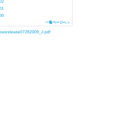
02
01
00
一覧ページへ
»
ewsrelease07282009_J.pdf