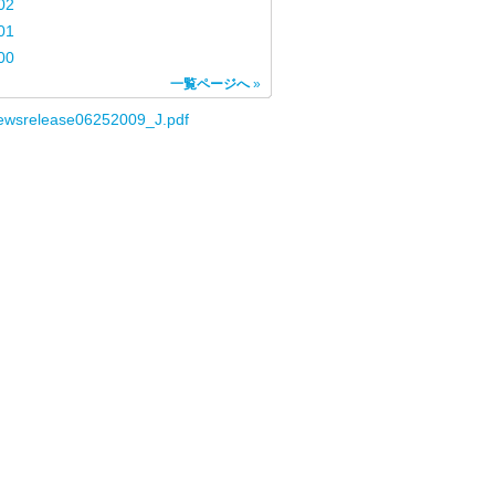
02
01
00
一覧ページへ
»
ewsrelease06252009_J.pdf