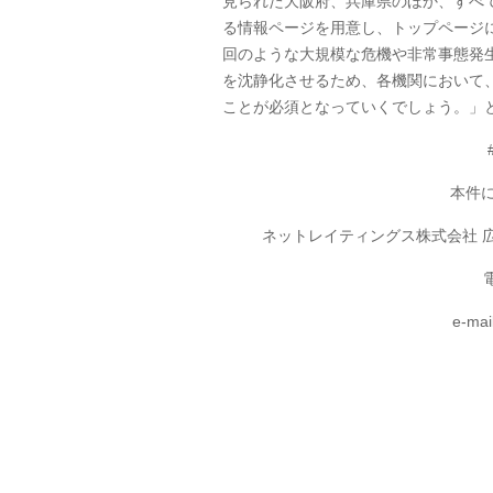
見られた大阪府、兵庫県のほか、すべ
る情報ページを用意し、トップページ
回のような大規模な危機や非常事態発
を沈静化させるため、各機関において
ことが必須となっていくでしょう。」
本件
ネットレイティングス株式会社 広
電
e-mai