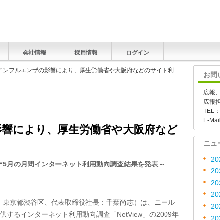
会社情報
採用情報
ログイン
型インフルエンザの影響により、厚生労働省や大阪府などのサイト利
お問
広報
広報
TEL：
E-Mai
影響により、厚生労働省や大阪府など
ニュ
20
年
5
月
の月間インターネット利用動向調査結果を発表～
20
20
20
：東京都渋谷区、代表取締役社長：千葉尚志）は、ニール
20
) が提供するインターネット利用動向調査「NetView」の2009年
20