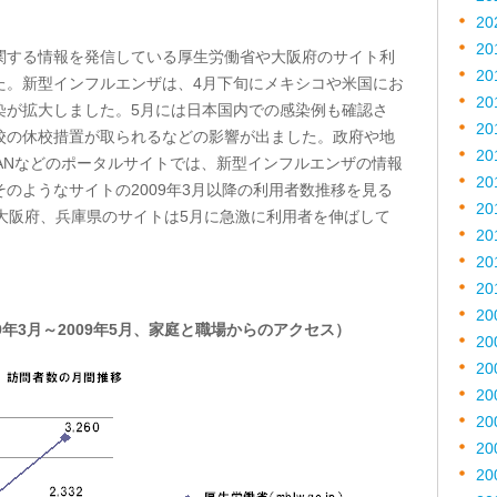
20
20
関する情報を発信している厚生労働省や大阪府のサイト利
20
た。新型インフルエンザは、4月下旬にメキシコや米国にお
20
染が拡大しました。5月には日本国内での感染例も確認さ
20
校の休校措置が取られるなどの影響が出ました。政府や地
20
JAPANなどのポータルサイトでは、新型インフルエンザの情報
20
のようなサイトの2009年3月以降の利用者数推移を見る
20
ア、大阪府、兵庫県のサイトは5月に急激に利用者を伸ばして
20
20
20
20
9年3月～2009年5月、家庭と職場からのアクセス）
20
20
20
20
20
20