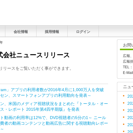
会社情報
採用情報
ログイン
6年
お問
式会社ニュースリリース
広報
広報
TEL：
スリリースをご覧いただく事ができます。
E-Mai
ニュ
agram」アプリの利用者数が2016年4月に1,000万人を突破
セン、スマートフォンアプリの利用動向を発表～
20
20
ン、米国のメディア視聴状況をまとめた『トータル・オー
ス・レポート 2015年第4四半期版』を発表
20
ト動画の利用率は12%で、DVD視聴者の5分の1～ ニール
20
費者の動画コンテンツと動画広告に関する視聴動向レポー
20
～
20