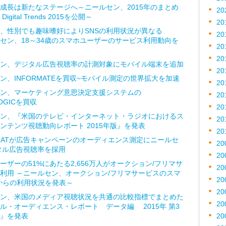
成長は新たなステージへ～ニールセン、2015年のまとめ
20
igital Trends 2015を公開～
20
代、性別でも趣味嗜好によりSNSの利用状況が異なる
20
セン、18～34歳のスマホユーザーのサービス利用動向を
20
20
ン、デジタル広告視聴率の計測対象にモバイル端末を追加
20
ン、INFORMATEを買収~モバイル測定の世界拡大を加速
20
ン、マーケティング意思決定支援システムの
20
LOGICを買収
20
ン、『米国のテレビ・インターネット・ラジオにおけるス
20
ンテンツ視聴動向レポート 2015年版』を発表
20
CHATが広告キャンペーンのオーディエンス測定にニールセ
20
タル広告視聴率を採用
20
ーザーの51%にあたる2,656万人がオークション/フリマサ
20
利用 ～ニールセン、オークション/フリマサービスのスマ
20
からの利用状況を発表～
20
ン、米国のメディア視聴状況を共通の比較指標でまとめた
20
ル・オーディエンス・レポート データ編 2015年 第3
』を発表
20