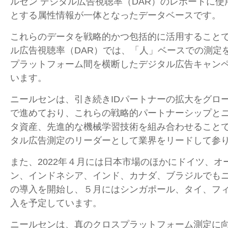
ルセン デジタル広告視聴率（
DAR
）のレポートに使
とする属性情報が一体となったデータベースです。
これらのデータを戦略的かつ包括的に活用することで
ル広告視聴率（
DAR
）では、「人」ベースでの測定
プラットフォーム間を横断したデジタル広告キャン
います。
ニールセンは、引き続き
ID
パートナーの拡大をグロ
で進めており、これらの戦略的パートナーシップと
タ資産、先進的な機械学習技術を組み合わせること
タル広告測定のリーダーとして業界をリードして参
また、
2022
年４月には日本市場のほかにドイツ、オ
ン、インドネシア、インド、カナダ、ブラジルでも
の導入を開始し、５月にはシンガポール、タイ、フ
入を予定しています。
ニールセンは、真のクロスプラットフォーム測定に