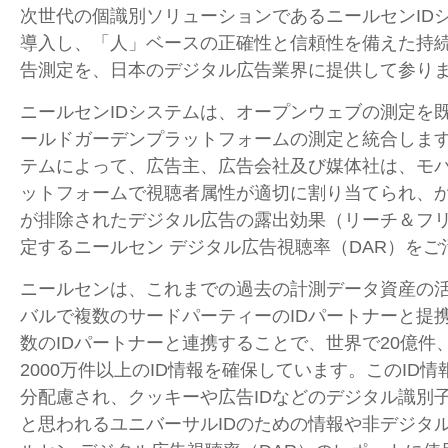
次世代の個識別ソリューションであるニールセン
ID
導入し、「人」ベースの正確性と信頼性を備えた持
告測定を、日本のデジタル広告業界に提供して参り
ニールセン
ID
システムは、オープンウェブの測定を
ールドガーデンプラットフォームの測定と統合しま
テムによって、広告主、広告会社及び媒体社は、モ
ットフォームで視聴者属性が適切に割り当てられ、
が排除されたデジタル広告の露出効果（リーチ＆フ
定するニールセン デジタル広告視聴率（
DAR
）をご
ニールセンは、これまでの過去の計測データ資産の
バルで複数のサードパーティーの
ID
パートナーと提
数の
ID
パートナーと連携することで、世界で
20
億件
2000
万件以上の
ID
情報を確保しています。この
ID
情
分配慮され、クッキーや広告
ID
などのデジタル識別
と思われるユニバーサル
ID
のための情報や非デジタ