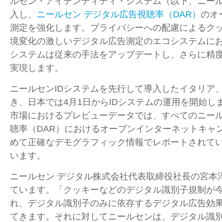
ルセン・アイデンティティ・システム（以下、ニー
入し、
ニールセン デジタル広告視聴率（DAR）
のオ
測定を強化します。プライバシーへの配慮によるク
境変化の激しいデジタル広告測定のエコシステムに
システムは従来の手法をアップデートし、さらに精
実現します。
ニールセン
ID
システムを先行して導入したイタリア
き、日本では
4
月
1
日から
ID
システムの運用を開始し
市場におけるプレビューデータでは、すべてのニール
聴率（
DAR
）におけるオープンインターネットキャ
めて正確なデモグラフィック情報でレポートされて
います。
ニールセン デジタル株式会社代表取締役社長の宮本
ています。「クッキーなどのデジタル識別子規制が
れ、デジタル識別子のみに依存するデジタル広告効
てきます。それに対してニールセンは、デジタル識