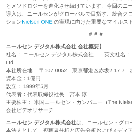
とメソドロジーを進化させ続けています。今回のニ
導入は、ニールセンがグローバルで目指す、統合ク
ション
Nielsen ONE
の実現に向けた重要なマイルス
＃＃＃
ニールセン デジタル株式会社 会社概要】
社名：
ニールセン デジタル株式会社 英文社名
Ltd.
本社所在地：
〒
107-0052
東京都港区赤坂
2-17-7
赤
資本金：
1
億円
設立：
1999
年
5
月
代表者：代表取締役社長 宮本 淳
主要株主：
米国ニールセン・カンパニー（
The Niel
会社ビデオリサーチ
ニールセン デジタル株式会社
は、ニールセン・グロ
本法人として、視聴者分析と広告分析およびメディ