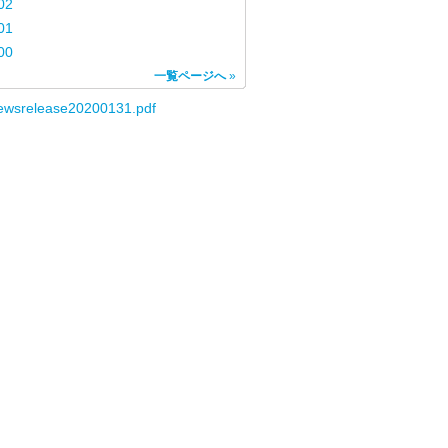
02
01
00
一覧ページへ
»
ewsrelease20200131.pdf