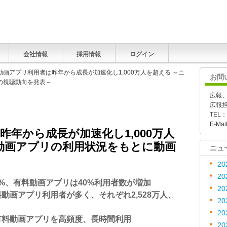
会社情報
採用情報
ログイン
動画アプリ利用者は昨年から成長が加速化し1,000万人を超える ～ニ
お問
の視聴動向を発表～
広報
広報
TEL：
E-Mai
年から成長が加速化し1,000万人
動画アプリの利用状況をもとに動画
ニュ
20
20
6%、有料動画アプリは40%利用者数が増加
20
動画アプリ利用者が多く、それぞれ2,528万人、
20
20
有料動画アプリを高頻度、長時間利用
20