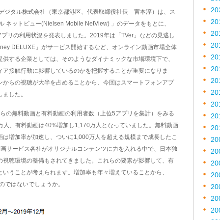
20
 デジタル株式会社（東京都港区、代表取締役社長 宮本淳）は、ス
20
ビュー(Nielsen Mobile NetView) 」のデータをもとに、
20
アプリの利用状況を発表しました。2019年は「TVer」などの見逃し
20
ney DELUXE」がサービス開始するなど、オンライン動画市場全体
20
提供する企業としては、そのようなダイナミックな市場環境下で、
20
ィア接触行動に影響しているのかを把握することが重要になりま
20
ンからの視聴が大半を占めることから、今回はスマートフォンアプ
20
しました。
20
リからの無料動画と有料動画の利用者数（上位5アプリを集計）をみる
20
万人、有料動画は40%増加し1,170万人となっていました。無料動画
20
は増加率が加速し、ついに1,000万人を超える規模まで成長したこ
20
動画サービス各社がオリジナルコンテンツに力を入れる中で、日本独
20
の視聴環境の整備もされてきました。これらの要素が影響して、有
20
ということが考えられます。増加率も年々増えていることから、
20
るのではないでしょうか。
20
20
20