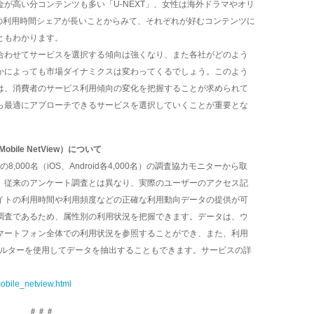
が高い分コンテンツも多い「U-NEXT」、女性は海外ドラマやオリ
x」の利用時間シェアが長いことからみて、それぞれが好むコンテンツに
ともわかります。
合わせてサービスを選択する傾向は強くなり、また各社がどのよう
かによっても市場ダイナミクスは変わってくるでしょう。このよう
は、消費者のサービス利用傾向の変化を把握することが求められて
ら最適にアプローチできるサービスを選択していくことが重要とな
bile NetView）について
000名（iOS、Android各4,000名）の調査協力モニターから取
。従来のアンケート調査とは異なり、実際のユーザーのアクセス記
イトの利用時間や利用頻度などの正確な利用動向データの提供が可
調査であるため、属性別の利用状況を把握できます。データは、ウ
マートフォン全体での利用状況を参照することができ、また、利用
ィルターを使用してデータを抽出することもできます。サービスの詳
mobile_netview.html
＃＃＃