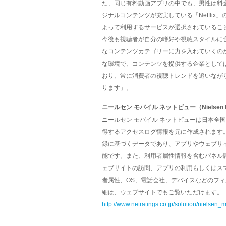
た、同じ有料動画アプリの中でも、男性は料金
ジナルコンテンツが充実している「Netfli
よって利用するサービスが選択されているこ
今後も視聴者が自分の嗜好や視聴スタイルに
なコンテンツカテゴリーに力を入れていくの
な環境で、コンテンツを提供する企業として
おり、常に消費者の視聴トレンドを追いなが
ります」。
ニールセン モバイル ネットビュー（Nielsen Mo
ニールセン モバイル ネットビューは日本全国の8,
得するアクセスログ情報を元に作成されます
録に基づくデータであり、アプリやウェブサ
能です。また、利用者属性情報を含むパネル
ェブサイトの訪問、アプリの利用もしくはス
者属性、OS、電話会社、デバイスなどのフ
細は、ウェブサイトでもご覧いただけます。
http://www.netratings.co.jp/solution/nielsen_