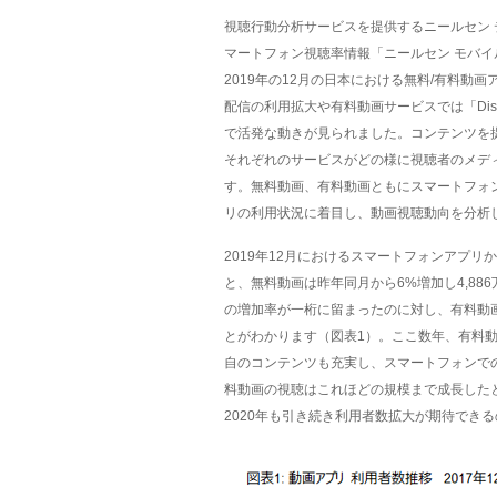
視聴行動分析サービスを提供するニールセン
マートフォン視聴率情報「ニールセン モバイル ネット
2019年の12月の日本における無料/有料動画
配信の利用拡大や有料動画サービスでは「Dis
で活発な動きが見られました。コンテンツを
それぞれのサービスがどの様に視聴者のメデ
す。無料動画、有料動画ともにスマートフォ
リの利用状況に着目し、動画視聴動向を分析
2019年12月におけるスマートフォンアプ
と、無料動画は昨年同月から6%増加し4,886
の増加率が一桁に留まったのに対し、有料動画
とがわかります（図表1）。ここ数年、有料
自のコンテンツも充実し、スマートフォンで
料動画の視聴はこれほどの規模まで成長した
2020年も引き続き利用者数拡大が期待でき