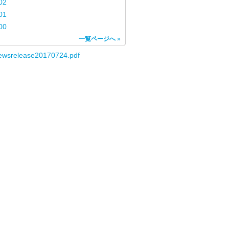
02
01
00
一覧ページへ
»
ewsrelease20170724.pdf