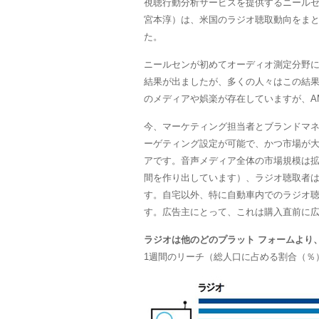
視聴行動分析サービスを提供するニールセ
宮本淳）は、米国のラジオ聴取動向をまとめた『
た。
ニールセンが初めてオーディオ測定分野
結果が出ましたが、多くの人々はこの結
のメディアや娯楽が存在していますが、A
今、マーケティング担当者とブランドマ
ーゲティング設定が可能で、かつ市場が
アです。音声メディア全体の市場規模は
間を作り出しています）、ラジオ聴取者
す。自宅以外、特に自動車内でのラジオ
す。広告主にとって、これは購入直前に
ラジオは他のどのプラット フォームより
1週間のリーチ（総人口に占める割合（％