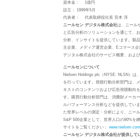
資本金：
1億円
設立：
1999年5月
代表者：
代表取締役社長 宮本 淳
ニールセン デジタル株式会社
は、ニール
と広告分析のソリューションを通じて、
分析、インサイトを提供しています。製
主企業、メディア運営企業、Eコマース企
デジタル株式会社のサービス概要、およ
ニールセンについて
Nielsen Holdings plc（NYSE
を行っています。視聴行動分析部門は、
キストのコンテンツおよび広告視聴動向
す。購買行動分析部門は、消費財メーカ
ルパフォーマンス分析などを提供してい
た世界レベルの測定・分析により、ニー
S&P 500企業として、世界人口の90%
サイトをご覧ください：
www.nielsen.co
ニールセン デジタル株式会社が提供して