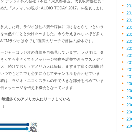
ン デジタル株式会社（本社：東京都港区、代表取締役社長：
20
メディアの現状: AUDIO TODAY 2017』を発表しまし
20
20
に参入した時、ラジオは他の競合媒体に引けをとらないという
20
果を当然のことと受け止めました。今や数えきれないほど多く
20
M/FMラジオは今でも1週間のリーチで首位の媒体です。
20
20
ネージャーはラジオの真価を再発見しています。ラジオは、タ
20
大きくても小さくてもメッセージ頻度を調整できるマスメディ
20
拡大し続けており（アメリカ人は毎日、ますます多くの聴取時
20
はいつでもどこでも必要に応じてチャンネルを合わせていま
20
聴取は、ラジオ・エコシステムの中で大きな部分を占めていま
20
広告メッセージを伝える機会となっています。
20
20
、毎週多くのアメリカ人にリーチしている
20
））
20
20
20