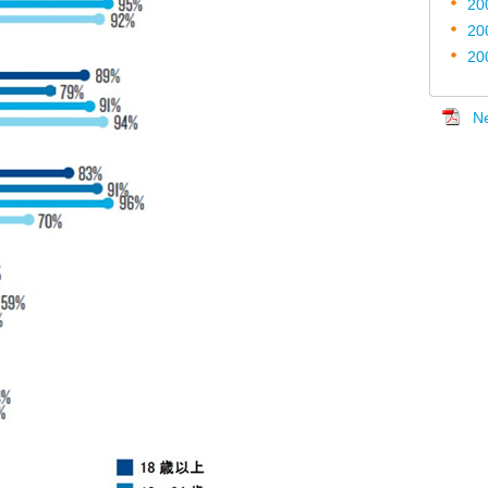
20
20
20
N