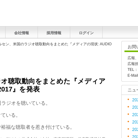
会社情報
採用情報
ログイン
ルセン、米国のラジオ聴取動向をまとめた『メディアの現状: AUDIO
お問
広報
広報
TEL：
E-Mai
ジオ聴取動向をまとめた『メディア
 2017』を発表
ニュ
20
毎週ラジオを聴いている。
20
けている。
20
20
で裕福な聴取者を惹き付けている。
20
20