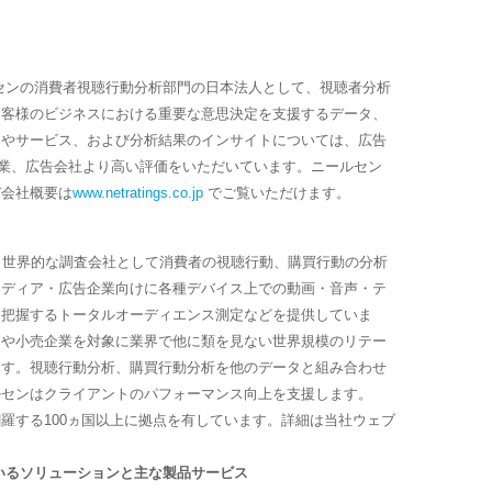
センの消費者視聴行動分析部門の日本法人として、視聴者分析
お客様のビジネスにおける重要な意思決定を支援するデータ、
品やサービス、および分析結果のインサイトについては、広告
業、広告会社より高い評価をいただいています。ニールセン
び会社概要は
www.netratings.co.jp
でご覧いただけます。
: NLSN）は、世界的な調査会社として消費者の視聴行動、購買行動の分析
メディア・広告企業向けに各種デバイス上での動画・音声・テ
を把握するトータルオーディエンス測定などを提供していま
ーや小売企業を対象に業界で他に類を見ない世界規模のリテー
ます。視聴行動分析、購買行動分析を他のデータと組み合わせ
ルセンはクライアントのパフォーマンス向上を支援します。
を網羅する100ヵ国以上に拠点を有しています。詳細は当社ウェブ
m
いるソリューションと主な製品サービス