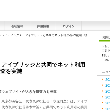
会社情報
採用情報
ログイン
ットレイティングス、アイブリッジと共同でネット利用者の購買行動
お問
広報
広報
TEL：
E-Mai
、アイブリッジと共同でネット利用
調査を実施
ニュ
20
20
20
業ウェブサイトが大きな影響力を発揮
20
：東京都渋谷区、代表取締役社長：萩原雅之）は、アイブ
20
、代表取締役社長鈴木章裕）と共同でネット利用者の購買
20