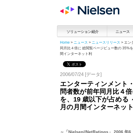
ソリューション紹介
ニュース
Home
>
ニュース
>
ニュースリリース
> エン
同月比４倍に 総閲覧ページビュー数の 35%を、19 歳
間インターネット利
2006/07/24 [データ]
エンターティンメント・ポ
問者数が前年同月比４倍に
を、19 歳以下が占める ～「Ni
月の月間インターネッ
～「Nielsen//NetRatings」 