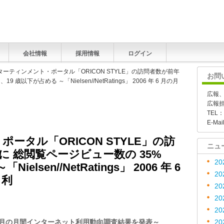
会社情報
採用情報
ログイン
ターティンメント・ポータル「ORICON STYLE」の訪問者数が前年
お問
以下が占める ～「Nielsen//NetRatings」 2006 年 6 月の月
広報
広報
TEL：
E-Mai
ータル「ORICON STYLE」の訪
ニュ
 総閲覧ページビュー数の 35%
20
elsen//NetRatings」 2006 年 6
20
ト利
20
20
20
2006 年6 月の月間インターネット利用動向調査結果を発表～
20