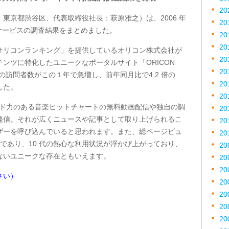
20
東京都渋谷区、代表取締役社長：萩原雅之）は、2006 年
20
サービスの調査結果をまとめました。
20
20
オリコンランキング」を提供しているオリコン株式会社が
20
ンツに特化したユニークなポータルサイト「ORICON
20
家庭からの訪問者数がこの１年で急増し、前年同月比で4.2 倍の
20
した。
20
ブランド力のある音楽ヒットチャートの無料動画配信や独自の調
20
発信。それが広くニュースや記事として取り上げられるこ
20
ザーを呼び込んでいると思われます。また、総ページビュ
20
覧であり、10 代の熱心な利用状況が浮かび上がっており、
20
ないユニークな存在ともいえます。
20
20
さい）
20
20
20
20