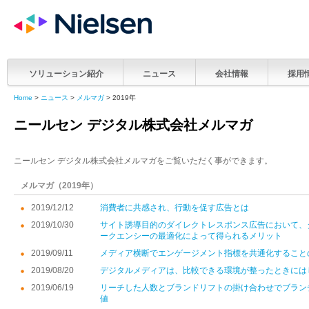
ソリューション紹介
ニュース
会社情報
採用
Home
>
ニュース
>
メルマガ
> 2019年
ニールセン デジタル株式会社メルマガ
ニールセン デジタル株式会社メルマガをご覧いただく事ができます。
メルマガ（2019年）
2019/12/12
消費者に共感され、行動を促す広告とは
2019/10/30
サイト誘導目的のダイレクトレスポンス広告において、
ークエンシーの最適化によって得られるメリット
2019/09/11
メディア横断でエンゲージメント指標を共通化すること
2019/08/20
デジタルメディアは、比較できる環境が整ったときには
2019/06/19
リーチした人数とブランドリフトの掛け合わせでブラン
値