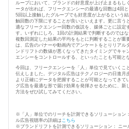
ループにおいて、ブランドの好意度が上げ止まるもし
ータが出れば、フリークエンシーの最適な回数は4回
5回以上接触したグループでも好意度が上がるという結
触回数の下限にすることが良いといえます。更に言う
適なフリークエンシー回数の仮説を、媒体ごとに設定
す。いずれにしろ、1回の計測結果で判断するのでは
複数回測定した結果の平均をもとに判断することが重
は、広告のバナーや動画内でアンケートをとりリアル
ンドリフトの数値が悪くなってきたタイミングでキャ
エンシーをコントロールする、といったことも可能と
今回は、フリークエンシーを「人」単位で見ていくこ
伝えしました。デジタル広告はテクノロジーの日進月
より正確にデータを把握することが可能となってきて
グ広告を最適な形で届け効果を発揮させるために、新
方法をぜひ試してみてください。
※「人」単位でのリーチを計測できるソリューション：
ル広告視聴率の詳細は
こちら
※ブランドリフトを計測できるソリューション： ニー