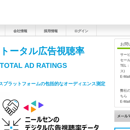
会社情報
採用情報
ログイン
お問
 トータル広告視聴率
サービ
セー
 TOTAL AD RATINGS
TEL
ス)
E-Mai
スプラットフォームの包括的なオーディエンス測定
弊社
ちら
E-Mai