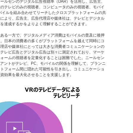
ールセンのデジタル広告視聴率（DAR）を活用し、広告主、
ンのテレビのみの視聴者、コンピュータのみの視聴者、モバイ
バイルを組み合わせてリーチしたクロスプラットフォームの共
れにより、広告主、広告代理店や媒体社は、テレビとデジタル
標を達成するかをよりよく理解することができます。
である一方で、デジタルメディア消費はモバイルの普及に後押
在、日本の消費者の多くがプラットフォームを越えて同時にコ
代理店や媒体社にとっては大きな消費者コミュニケーションの
はテレビ広告とデジタル広告は別々に測定されており、マーケ
フォームの視聴者を定量化することは困難でした。ニールセン
イアントがテレビ、PC、モバイルの関係を理解して、プランニ
ットフォーム間に隠れた可能性を引き出し、コミュニケーショ
投資効果を最大化させることを支援します。