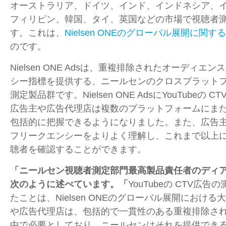
オーストラリア、ドイツ、インド、インドネシア、
フィリピン、韓国、タイ、英国などの市場で視聴者
す。これは、
Nielsen ONEのグローバル展開に関
のです。
Nielsen ONE Adsは、重複排除されたオーディ
シー指標を提供する、ニールセンのクロスプラット
測定製品群です。
Nielsen ONE Ads
に
YouTube
の
CT
広告主や広告代理店は複数のプラットフォームにま
包括的に把握できるようになりました。また、広告
フリークエンシーをよりよく理解し、これまで以上
聴者を確認することができます。
「ニールセン視聴者測定部門最高製品責任者のディ
次のように述べています。「
YouTubeの
CTV
広告の
たことは、
Nielsen ONE
のグローバル展開における
や広告代理店は、包括的で一貫性のある重複排除さ
中で必要としており、ニールセンはそれを提供でき