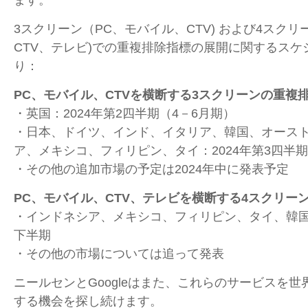
3スクリーン（
PC
、モバイル、
CTV)
および
4
スクリ
CTV
、テレビ
)
での重複排除指標の展開に関するスケ
り：
PC
、モバイル、
CTV
を横断する
3
スクリーンの重複
・英国：
2024
年第
2
四半期（
4
－
6
月期）
・日本、ドイツ、インド、イタリア、韓国、オース
ア、メキシコ、フィリピン、タイ：
2024
年第
3
四半期
・その他の追加市場の予定は
2024
年中に発表予定
PC
、モバイル、
CTV
、テレビを横断する
4
スクリー
・インドネシア、メキシコ、フィリピン、タイ、韓国、
下半期
・その他の市場については追って発表
ニールセンと
Google
はまた、これらのサービスを世
する機会を探し続けます。