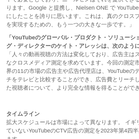
ります。
Google
と提携し、
Nielsen ONE
で
YouTube
にしたことを誇りに思います。これは、真のクロス
を実現するための、もう一つの大きな一歩です。」
「
YouTube
のグローバル・プロダクト・ソリューシ
グ・ディレクターのケイト・アレッシは、次のよう
「人々の動画視聴の方法は変化しており、広告主は
なクロスメディア測定を求めています。今回の測定
界の
11
の市場の広告主や広告代理店は、
YouTube
の
チをテレビと比較することができ、広告費とリーチ
た視聴者について、より完全な情報を得ることがで
タイムライン
拡大スケジュールは市場によって異なります。 イギ
ていない
YouTube
の
CTV
広告の測定を
2023
年第
4
四半
ます。