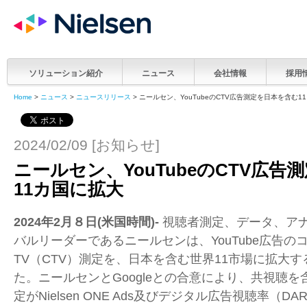
ソリューション紹介
ニュース
会社情報
採用
Home
>
ニュース
>
ニュースリリース
> ニールセン、YouTubeのCTV広告測定を日本を含む1
2024/02/09 [お知らせ]
ニールセン、YouTubeのCTV広
11カ国に拡大
2024
年
2
月８日
(
米国時間
)-
視聴者測定、データ、ア
バルリーダーであるニールセンは、
YouTube
広告の
TV
（
CTV
）測定を、日本を含む世界
11
市場に拡大す
た。ニールセンと
Google
との合意により、共視聴を
定が
Nielsen ONE Ads
及びデジタル広告視聴率（
DA