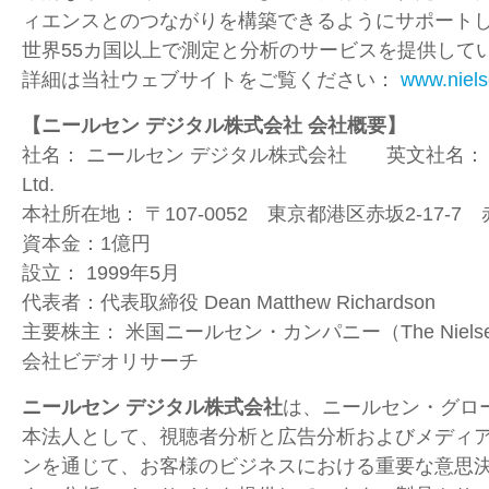
ィエンスとのつながりを構築できるようにサポート
世界55カ国以上で測定と分析のサービスを提供して
詳細は当社ウェブサイトをご覧ください：
www.niel
【ニールセン デジタル株式会社 会社概要】
社名：
ニールセン デジタル株式会社 英文社名
Ltd.
本社所在地：
〒
107-0052
東京都港区赤坂
2-17-7
赤
資本金：
1
億円
設立：
1999
年
5
月
代表者：代表取締役 Dean Matthew Richardson
主要株主：
米国ニールセン・カンパニー（
The Niel
会社ビデオリサーチ
ニールセン デジタル株式会社
は、ニールセン・グロ
本法人として、視聴者分析と広告分析およびメディ
ンを通じて、お客様のビジネスにおける重要な意思