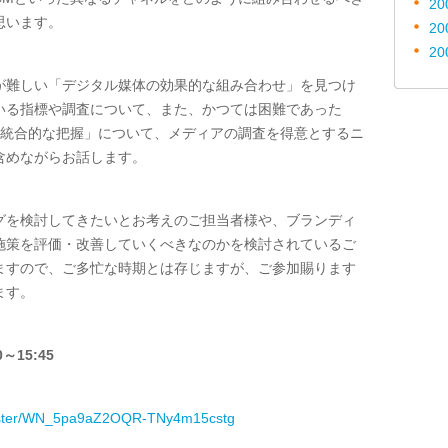
20
思います。
20
20
が難しい「デジタル媒体の効果的な組み合わせ」を見つけ
いる指標や調査について、また、かつては困難であった
の統合的な把握」について、メディアの調査を得意とするニ
含めながらお話します。
グを検討してきたいとお考えのご担当者様や、ブランディ
施策を評価・改善していくべきなのかを検討されているご
ますので、ご多忙な時期とは存じますが、ご参加賜ります
ます。
～15:45
egister/WN_5pa9aZ2OQR-TNy4m15cstg