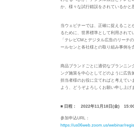
か、様々な試行錯誤をされているかと
当ウェビナーでは、正確に捉えること
るために、世界標準として利用されて
「テレビCMとデジタル広告のリーチ
ールセンと各社様との取り組み事例を
商品ブランドごとに適切なプランニン
ング施策を中心としてどのように広告
担当者様のお役に立てればと考えてい
よう、どうぞよろしくお願い申し上げ
■ 日程：
2022年11月
18
日
(金
)
15:00
参加申込URL：
https://us06web.zoom.us/webinar/r