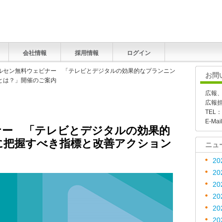
会社情報
採用情報
ログイン
ールセン無料ウェビナー 「テレビとデジタルの効果的なプランニン
お問
とは？」開催のご案内
広報
広報
TEL：
E-Mai
ナー 「テレビとデジタルの効果的
に把握すべき指標と改善アクション
ニュ
20
20
20
20
20
20