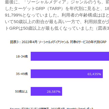
最後に、「ソーシャルメディア」ジャンルのうち、
したターゲット
GRP
（
TARP
）を年代別に見ると、
1
91,799%
となっていました。利用者の年齢構成はほ
いて
50
歳以上の割合が最も高い一方で、利用頻度が
ト
GRP
は
50
歳以上が最も低くなっていました（図表