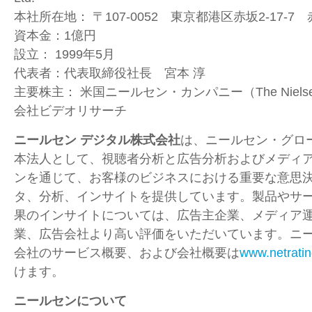
本社所在地：
〒
107-0052
東京都港区赤坂
2-17-7
赤
資本金：
1
億円
設立：
1999
年
5
月
代表者：代表取締役社長 宮本 淳
主要株主：
米国ニールセン・カンパニー（
The Niel
会社ビデオリサーチ
ニールセン デジタル株式会社
は、ニールセン・グロ
本法人として、視聴者分析と広告分析およびメディ
ンを通じて、お客様のビジネスにおける重要な意思
タ、分析、インサイトを提供しています。製品やサ
果のインサイトについては、広告主企業、メディア
業、広告会社より高い評価をいただいています。ニー
会社のサービス概要、および会社概要は
www.netratin
けます。
ニールセンについて