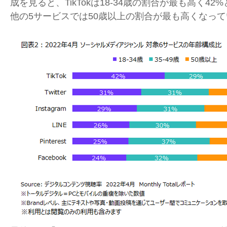
成を見ると、
TikTok
は
18-34
歳の割合が最も高く
42%
他の
5
サービスでは
50
歳以上の割合が最も高くなって