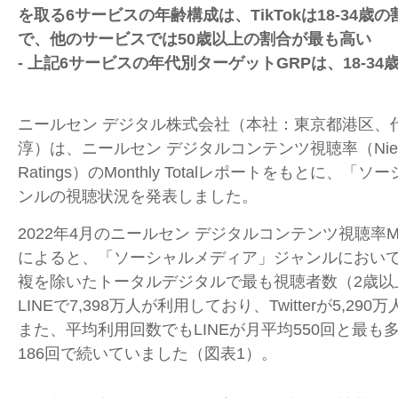
を取る6サービスの年齢構成は、TikTokは18-34
で、他のサービスでは50歳以上の割合が最も高い
- 上記6サービスの年代別ターゲットGRPは、18-34歳
ニールセン デジタル株式会社（本社：東京都港区、
淳）は、ニールセン デジタルコンテンツ視聴率（
Nie
Ratings
）の
Monthly Total
レポートをもとに、「ソー
ンルの視聴状況を発表しました。
2022年
4
月のニールセン デジタルコンテンツ視聴率
M
によると、「ソーシャルメディア」ジャンルにおい
複を除いたトータルデジタルで最も視聴者数（
2
歳以
LINE
で
7,398
万人が利用しており、
Twitter
が
5,290
万
また、平均利用回数でも
LINE
が月平均
550
回と最も
186
回で続いていました（図表
1
）。