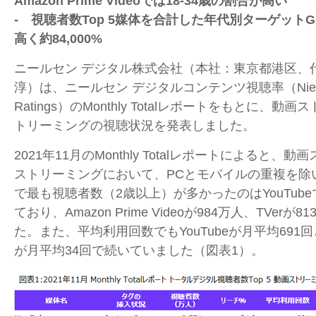
Amazon Prime Videoでは18-34歳の割合が高い
- 視聴者数Top 5媒体を合計した年代別ターゲットGR
高く約84,000%
ニールセン デジタル株式会社（本社：東京都港区、
淳）は、ニールセン デジタルコンテンツ視聴率（
Nie
Ratings
）の
Monthly Total
レポートをもとに、動画ス
トリーミングの視聴状況を発表しました。
2021年11月の
Monthly Total
レポートによると、動画
ストリーミングにおいて、
PC
とモバイルの重複を除
で最も視聴者数（
2
歳以上）が多かったのは
YouTube
ており、
Amazon Prime Video
が
984
万人、
TVer
が
81
た。また、平均利用回数でも
YouTube
が月平均
691
回
が月平均
34
回で続いていました（図表
1
）。