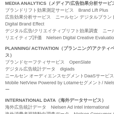
MEDIA ANALYTICS
（メディア
/
広告効果分析サービ
ブランドリフト効果測定サービス
Brand Lift Plus
広告効果分析サービス ニールセン デジタルブラ
Digital Brand Effect
デジタル広告
/
クリエイティブリフト効果調査 ニー
リエイティブ評価
Nielsen Digital Creative Evaluati
PLANNING/ ACTIVATION
（プランニング
/
アクティ
ス）
ブランドセーフティサービス
OpenSlate
デジタル広告統計データ
digiads
ニールセン オーディエンスセグメント
DaaS
サービ
Mobile NetView Powered by Lotame
セグメント
/ Niel
ー
INTERNATIONAL DATA
（海外データサービス）
海外広告統計データ
Nielsen Ad Intel International
海外消費者視聴動向調査データ
Nielsen Consumer 