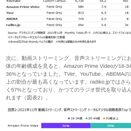
次に、動画ストリーミング、音声ストリーミングに
体の年齢構成を見ると、
Amazon Prime Video
が
18-3
36%
となっていました。
TVer
、
YouTube
、
ABEMA
の
上の割合が最も高くなっています。
radiko.jp
ではさら
く
57%
となっており、かつてのラジオ世代を取り込
れます（図表
2
）。