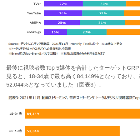
最後に視聴者数
Top 5
媒体を合計したターゲット
GRP
見ると、
18-34
歳で最も高く
84,149%
となっており、
52,044%
となっていました（図表
3
）。