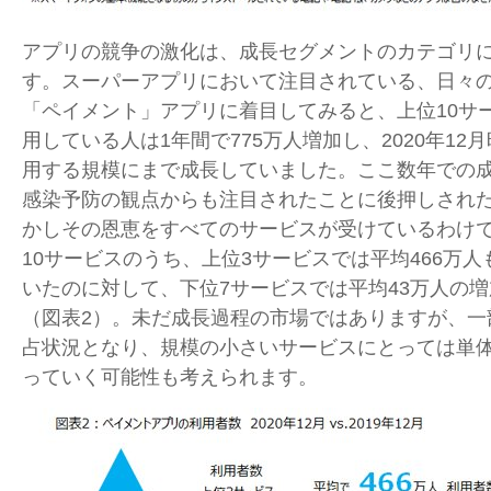
アプリの競争の激化は、成長セグメントのカテゴリ
す。スーパーアプリにおいて注目されている、日々
「ペイメント」アプリに着目してみると、上位
10
サ
用している人は
1
年間で
775
万人増加し、
2020
年
12
月
用する規模にまで成長していました。ここ数年での
感染予防の観点からも注目されたことに後押しされ
かしその恩恵をすべてのサービスが受けているわけ
10
サービスのうち、上位
3
サービスでは平均
466
万人
いたのに対して、下位
7
サービスでは平均
43
万人の増
（図表
2
）。未だ成長過程の市場ではありますが、一
占状況となり、規模の小さいサービスにとっては単
っていく可能性も考えられます。