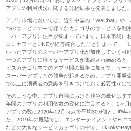
2020
年
12
月の日本におけるスマートフォンアプリの
アプリの利用状況に関する分析結果を発表しました
アプリ市場においては、近年中国の「
WeChat
」や「
つのサービスの中で様々なカテゴリのサービスを利
ーパーアプリに注目が集まっています。日本市場に
日にヤフーと
LINE
が経営統合したことによって、「
L
いったアプリのスーパーアプリ化が加速していく可
一つのアプリに様々なサービスが集約され始めると
ビスカテゴリ内でのアプリ間の競争に加えて、サー
スーパーアプリとの競争が起きるため、アプリ開発
で以上に消費者の意識を引きつけておく必要性が出
そのような中、アプリ市場における競争の激化はす
年間のアプリの利用個数の変化に注目すると、
1
ヶ月
アプリの数は
2020
年
12
月時点で平均
30.6
個と、昨年
た。
2019
年の段階では、エンターテイメントや
E-
コ
などの大きなサービスカテゴリの中で、
TikTok
や
Pay