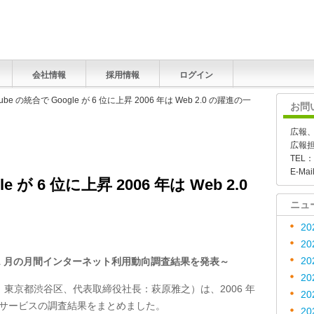
会社情報
採用情報
ログイン
Tube の統合で Google が 6 位に上昇 2006 年は Web 2.0 の躍進の一
お問
広報
広報
TEL：
E-Mai
e が 6 位に上昇 2006 年は Web 2.0
ニュ
20
20
20
2006 年11 月の月間インターネット利用動向調査結果を発表～
20
東京都渋谷区、代表取締役社長：萩原雅之）は、2006 年
20
報サービスの調査結果をまとめました。
20