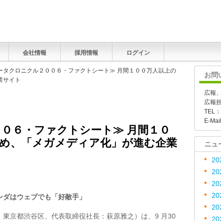
会社情報
採用情報
ログイン
データクロニクル２００６・ファクトシート≫ 月間１００万人以上の
お問
業サイト
広報
広報
TEL：
E-Mai
０６・ファクトシート≫ 月間１０
集め、「メガメディア化」が進む企業
ニュ
20
20
20
20
ンダはウェブでも「好敵手」
20
東京都渋谷区、代表取締役社長：萩原雅之）は、9 月30
20