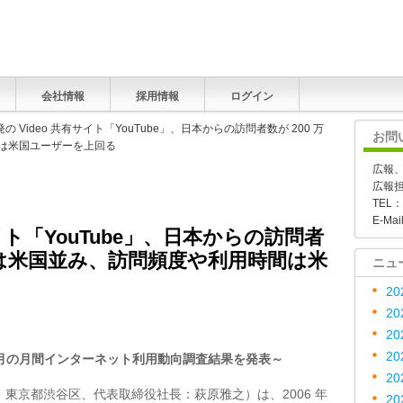
会社情報
採用情報
ログイン
発の Video 共有サイト「YouTube」、日本からの訪問者数が 200 万
お問
間は米国ユーザーを上回る
広報
広報
TEL：
E-Mai
サイト「YouTube」、日本からの訪問者
用率は米国並み、訪問頻度や利用時間は米
ニュ
20
20
20
20
006 年3 月の月間インターネット利用動向調査結果を発表～
20
東京都渋谷区、代表取締役社長：萩原雅之）は、2006 年
20