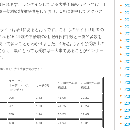
げられます。ランクインしている大手予備校サイトでは、1
20
ンター試験の情報提供をしており、1月に集中してアクセス
20
20
20
校サイトは表1にあるとおりです。これらのサイト利用者の
20
れる16-19歳の年齢層の利用がほぼ半数と圧倒的多数を
20
次いで多いことがわかりました。40代はちょうど受験生の
20
でなく、親にとっても受験は一大事であることがインター
20
す。
20
20
: 2002年1月 大手受験予備校サイト
20
ユニーク・
20
16-19歳の年齢
40-49歳の年齢
オーディエンス
リーチ(%)
構成比
構成比
20
(単位:千人)
20
306
1.42
41.96
23.21
20
281
1.30
41.75
25.24
20
259
1.20
50.53
21.05
20
169
0.78
41.94
25.81
20