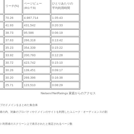
ページビュー
ひとりあたりの
リーチ(%)
(単位:千頁)
平均利用時間
70.26
4,987,714
1:35:43
41.93
431,542
0:20:33
38.73
95,586
0:06:19
37.63
266,318
0:13:42
35.23
354,339
0:15:22
33.92
200,793
0:12:28
30.72
423,742
0:15:10
30.26
139,451
0:09:17
30.20
269,396
0:16:38
25.71
123,510
0:08:29
Nielsen//NetRatings 家庭からのアクセス
ープのドメインをまとめた集合体
者の内、対象のプロパティやドメインのサイトを利用したユニーク・オーディエンスの割
ト利用者のスクリーン上で表示されたと推定されるページ数