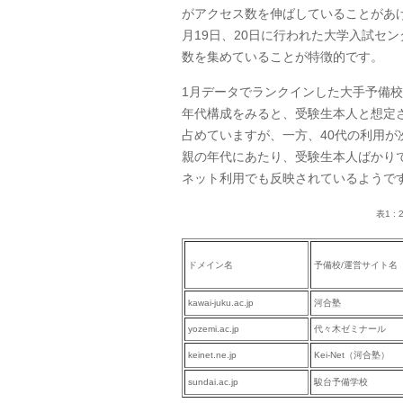
がアクセス数を伸ばしていることがあ
月19日、20日に行われた大学入試セ
数を集めていることが特徴的です。
1月データでランクインした大手予備
年代構成をみると、受験生本人と想定さ
占めていますが、一方、40代の利用が
親の年代にあたり、受験生本人ばかり
ネット利用でも反映されているようで
表1 
ドメイン名
予備校/運営サイト名
kawai-juku.ac.jp
河合塾
yozemi.ac.jp
代々木ゼミナール
keinet.ne.jp
Kei-Net（河合塾）
sundai.ac.jp
駿台予備学校