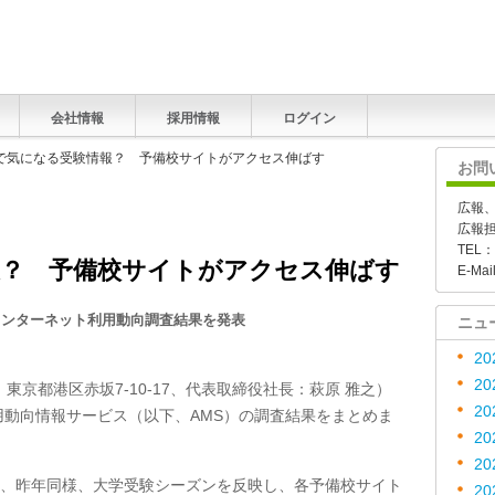
会社情報
採用情報
ログイン
子で気になる受験情報？ 予備校サイトがアクセス伸ばす
お問
広報
広報
TEL：
報？ 予備校サイトがアクセス伸ばす
E-Mai
年1月月間インターネット利用動向調査結果を発表
ニュ
20
20
京都港区赤坂7-10-17、代表取締役社長：萩原 雅之）
20
利用動向情報サービス（以下、AMS）の調査結果をまとめま
20
20
て、昨年同様、大学受験シーズンを反映し、各予備校サイト
20