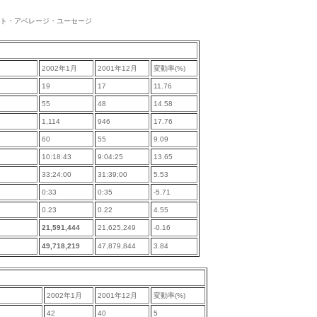
ンターネット・アベレージ・ユーセージ
2002年1月
2001年12月
変動率(%)
19
17
11.76
55
48
14.58
1,114
946
17.76
60
55
9.09
10:18:43
9:04:25
13.65
33:24:00
31:39:00
5.53
0:33
0:35
-5.71
0.23
0.22
4.55
21,591,444
21,625,249
-0.16
49,718,219
47,879,844
3.84
2002年1月
2001年12月
変動率(%)
42
40
5