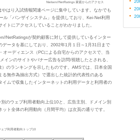
20
Nielsen//NetRatings 家庭からのアクセス
20
はやはり入試情報関連ページに集中しています。なかでも
20
ツール「バンザイシステム」を提供しており、Kei-Net利用
」サイトにアクセスしていることがわかりました。
n//NetRatingsが契約顧客に対して提供しているインター
データを基にしており、2002年1月１日～1月31日まで
・オーディエンス（PCによる自宅からのアクセスで、当
メインのサイトやバナー広告を訪問/視聴したとされる、
数）のランキングを示したものです。AMSでは、日本全国
による無作為抽出方式）で選出した統計的代表性のある
アルタイムで収集したインターネットの利用データと利用者の
イン別のウェブ利用者動向上位10と、広告主別、ドメイン別
ーネット全体の利用動向（月間平均）は次頁の通りです。
パティ別ウェブ利用者動向トップ10