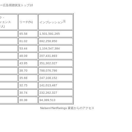
主別バナー広告視聴状況トップ10
ク・
注
ィエンス
リーチ(%)
インプレッション
千人)
65.58
1,501,591,265
61.02
692,258,950
53.44
1,104,547,384
48.09
207,431,893
43.95
351,302,027
38.70
788,076,786
35.68
247,108,152
32.75
141,013,487
30.74
232,262,327
30.38
94,389,513
Nielsen//NetRatings 家庭からのアクセス