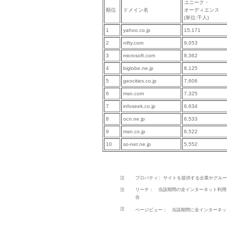
ユニーク・
順位
ドメイン名
オーディエンス
(単位:千人)
1
yahoo.co.jp
15,171
2
nifty.com
9,053
3
microsoft.com
8,362
4
biglobe.ne.jp
8,125
5
geocities.co.jp
7,606
6
msn.com
7,325
7
infoseek.co.jp
6,634
8
ocn.ne.jp
6,533
9
msn.co.jp
6,522
10
so-net.ne.jp
5,552
注
プロパティ: サイトを提供する企業やグル
注
リーチ： 当該期間の全インターネット利用
合
注
ページビュー： 当該期間に全インターネッ