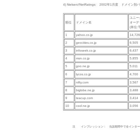
4) Nielsen//NetRatings: 2002年1月度 ド
ユニー
順位
ドメイン名
オーデ
(単位:
1
yahoo.co.jp
14,726
2
geocities.co.jp
6,505
3
infoseek.co.jp
6,437
4
msn.co.jp
5,855
5
goo.ne.jp
5,011
6
lycos.co.jp
4,700
7
nifty.com
3,567
8
biglobe.ne.jp
3,488
9
teacup.com
3,414
10
cool.ne.jp
3,056
注
インプレッション： 当該期間中で全インター