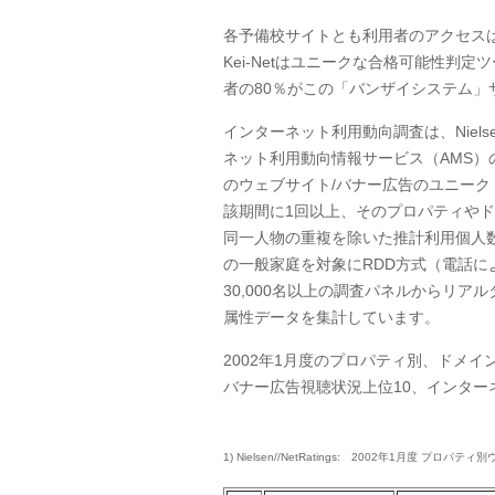
各予備校サイトとも利用者のアクセス
Kei-Netはユニークな合格可能性判定
者の80％がこの「バンザイシステム
インターネット利用動向調査は、Nielse
ネット利用動向情報サービス（AMS）の
のウェブサイト/バナー広告のユニーク
該期間に1回以上、そのプロパティやド
同一人物の重複を除いた推計利用個人
の一般家庭を対象にRDD方式（電話
30,000名以上の調査パネルからリ
属性データを集計しています。
2002年1月度のプロパティ別、ドメ
バナー広告視聴状況上位10、インタ
1) Nielsen//NetRatings: 2002年1月度 プロ