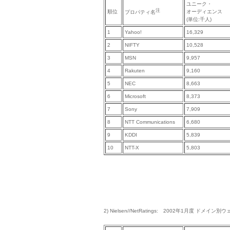
ユニーク・
注
順位
オーディエンス
プロパティ名
(単位:千人)
1
Yahoo!
16,329
2
NIFTY
10,528
3
MSN
9,957
4
Rakuten
9,160
5
NEC
8,663
6
Microsoft
8,373
7
Sony
7,909
8
NTT Communications
6,680
9
KDDI
5,839
10
NTT-X
5,803
2) Nielsen//NetRatings: 2002年1月度 ドメ