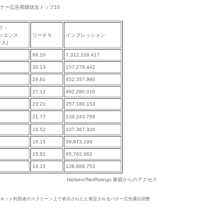
メイン別バナー広告視聴状況トップ10
ク・
ィエンス
リーチ％
インプレッション
千人)
68.20
7,312,109,417
30.13
157,279,442
29.81
452,357,960
27.12
492,280,010
23.21
257,180,153
21.77
139,243,786
16.52
107,367,320
16.15
59,973,199
15.81
65,762,962
14.15
138,888,753
Nielsen//NetRatings 家庭からのアクセス
ネット利用者のスクリーン上で表示されたと推定されるバナー広告露出回数