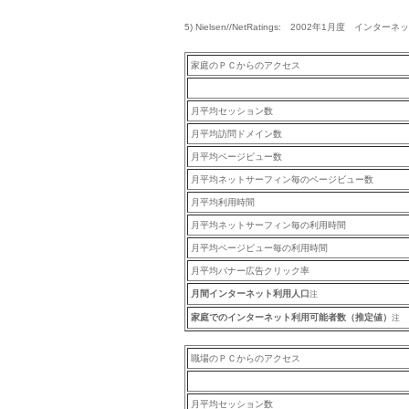
5) Nielsen//NetRatings: 2002年1月度 イ
家庭のＰＣからのアクセス
月平均セッション数
月平均訪問ドメイン数
月平均ページビュー数
月平均ネットサーフィン毎のページビュー数
月平均利用時間
月平均ネットサーフィン毎の利用時間
月平均ページビュー毎の利用時間
月平均バナー広告クリック率
月間インターネット利用人口
注
家庭でのインターネット利用可能者数（推定値）
注
職場のＰＣからのアクセス
月平均セッション数