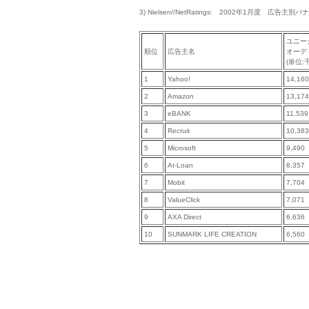
3) Nielsen//NetRatings: 2002年1月度 広告
ユニー
順位
広告主名
オーデ
(単位:
1
Yahoo!
14,160
2
Amazon
13,174
3
eBANK
11,539
4
Recruit
10,383
5
Microsoft
9,490
6
At-Loan
8,357
7
Mobit
7,704
8
ValueClick
7,071
9
AXA Direct
6,636
10
SUNMARK LIFE CREATION
6,560