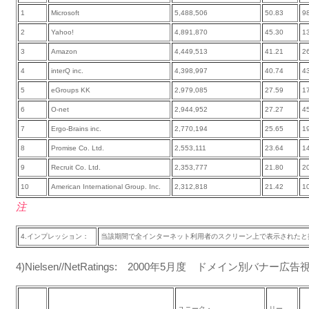
1
Microsoft
5,488,506
50.83
9
2
Yahoo!
4,891,870
45.30
1
3
Amazon
4,449,513
41.21
2
4
interQ inc.
4,398,997
40.74
4
5
eGroups KK
2,979,085
27.59
1
6
O-net
2,944,952
27.27
4
7
Ergo-Brains inc.
2,770,194
25.65
1
8
Promise Co. Ltd.
2,553,111
23.64
1
9
Recruit Co. Ltd.
2,353,777
21.80
2
10
American International Group. Inc.
2,312,818
21.42
1
注
4.インプレッション：
当該期間で全インターネット利用者のスクリーン上で表示されたと
4)Nielsen//NetRatings: 2000年5月度 ドメイン別バナー
ユニーク・
リー