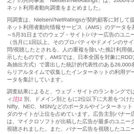
之）の共同事業「Nielsen//NetRatings」は、20
ネット利用者動向調査をまとめました。
同調査は、Nielsen//NetRatingsが契約顧客に
ネット利用者動向情報サービス（AMS）のデータを
～5月31日までのウェブ・サイト/バナー広告のユニ
（当月に1回以上、そのプロパティやドメインのサ
問/視聴したとされる、人の重複を除いた推計利用個
示したものです。AMSでは、日本全国を対象にRD
為抽出方式）で選出した統計的代表性のある26,00
らリアルタイムで収集したインターネットの利用デ
ータを集計しています。
調査結果によると、ウェブ・サイトのランキングでは、
ィ
注)1
別、ドメイン別ともに2位以下に大差をつけ
Nifty、NEC、MSNなどのポータルやインターネ
ダのサイトが上位を占めています。広告主別バナー
は、マイクロソフトが出稿した広告が最多のユニー
視聴されました。また、バナー広告を視聴したユニ