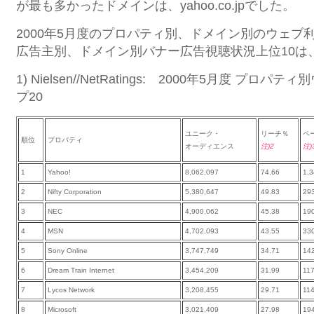
が最も多かったドメインは、yahoo.co.jpでした。
2000年5月度のプロパティ別、ドメイン別のウェブ
広告主別、ドメイン別バナー広告視聴状況上位10は
1) Nielsen//NetRatings: 2000年5月度 プ
プ20
ユニーク・
リーチ％
ペ
順位
プロパティ
オーディエンス
注)2
注)
1
Yahoo!
8,062,097
74.66
1,3
2
Nifty Corporation
5,380,647
49.83
29
3
NEC
4,900,062
45.38
19
4
MSN
4,702,093
43.55
33
5
Sony Online
3,747,749
34.71
14
6
Dream Train Internet
3,454,209
31.99
11
7
Lycos Network
3,208,455
29.71
114
8
Microsoft
3,021,409
27.98
19