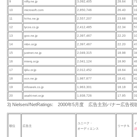
9
nifty.ne.jp
3,092,405
28.64
7
10
microsoft.com
2,850,746
26.40
1
11
hi-ho.ne.jp
2,557,207
23.68
6
12
lycos.co.jp
2,412,485
22.34
5
13
goo.ne.jp
2,397,467
22.20
1
14
mbn.or.jp
2,397,467
22.20
4
15
justnet.ne.jp
2,049,315
18.98
3
16
interq.or.jp
2,041,124
18.90
4
17
iij4u.or.jp
2,012,452
18.64
4
18
ocn.ne.jp
1,987,877
18.41
4
19
infoseek.co.jp
1,963,301
18.18
4
20
asahi-net.or.jp
1,938,726
17.95
3
3) Nielsen//NetRatings: 2000年5月度 広告主別バナー広
ユニーク・
イ
順位
広告主
リーチ％
オーディエンス
注