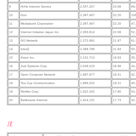
9
Hi-Ho Internet Service
2,557,207
23.68
69
10
Goo
2,397,467
22.20
10
11
Mediabank Corporation
2,397,467
22.20
47
12
Internet Initiative Japan Inc.
2,383,814
22.08
52
13
GO Network
2,372,891
21.97
61
14
interQ
2,368,796
21.94
50
15
Atson Inc.
2,151,713
19.93
35
16
Just Systems Corp.
2,049,315
18.98
34
17
Open Computer Network
1,987,877
18.41
42
18
Tea Cup Communication
1,966,032
18.21
40
19
RimNet Corp.
1,922,342
17.80
53
20
Bekkoame Internet
1,914,151
17.73
32
注