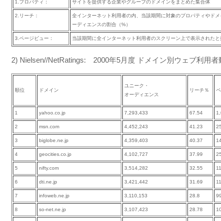
1.プロパティ：
サイトを提供する企業やグループのドメインをまとめた集合体
2.リーチ：
全インターネット利用者の内、当該期間に対象のプロパティやドメ
ーディエンスの割合（%）
3.ページビュー：
当該期間に全インターネット利用者のスクリーン上で表示されたと
2) Nielsen//NetRatings: 2000年5月度 ドメイン別ウェブ利
ユニーク・
順位
ドメイン
リーチ％
ペ
オーディエンス
1
yahoo.co.jp
7,293,433
67.54
1
2
msn.com
4,452,243
41.23
2
3
biglobe.ne.jp
4,359,403
40.37
1
4
geocities.co.jp
4,102,727
37.99
2
5
nifty.com
3,514,282
32.55
1
6
dti.ne.jp
3,421,442
31.69
1
7
infoweb.ne.jp
3,110,153
28.8
9
8
so-net.ne.jp
3,107,423
28.78
1