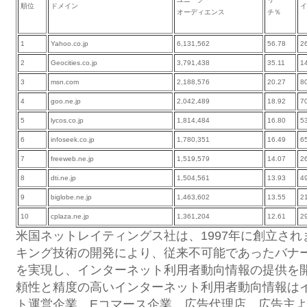
順位
ドメイン
イ
オーディエンス
チ％
1
Yahoo.co.jp
6,131,562
56.78
2
2
Geocities.co.jp
3,791,438
35.11
1
3
msn.com
2,188,576
20.27
8
4
goo.ne.jp
2,042,489
18.92
7
5
lycos.co.jp
1,814,484
16.80
5
6
infoseek.co.jp
1,780,351
16.49
6
7
freeweb.ne.jp
1,519,579
14.07
2
8
dti.ne.jp
1,504,561
13.93
4
9
biglobe.ne.jp
1,463,602
13.55
2
10
cplaza.ne.jp
1,361,204
12.61
2
米国ネットレイティングス社は、1997年に創立さ
キング技術の開発により、従来不可能であったバナ
を実現し、インターネット利用者動向情報の提供を
頼性と精度の高いインターネット利用者動向情報は
ト運営企業、Eコマース企業、広告代理店、広告主