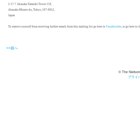
2-17-7 Akasaka Tameike Tower 11F,
Akasaka Minato-ku, Tokyo, 107-0052,
Japan
To remove yourself from receiving further emails from this mailing list go here to
Unsubscribe
, or go here to
<<前へ
© The Nielsen
プライ