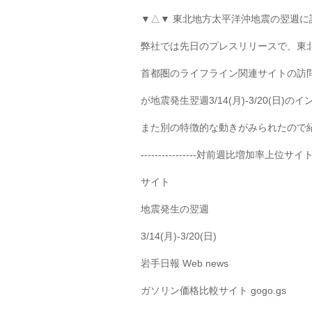
▼△▼ 東北地方太平洋沖地震の翌週に
弊社では先日のプレスリリースで、東
首都圏のライフライン関連サイトの訪
が地震発生翌週3/14(月)-3/20(日
また別の特徴的な動きがみられたので
----------------対前週比増加率上位サイト(増加
サイト 訪問者数(万
地震発生の翌週
3/14(月)-3/20(日)
岩手日報 Web ne
ガソリン価格比較サイト gogo.gs