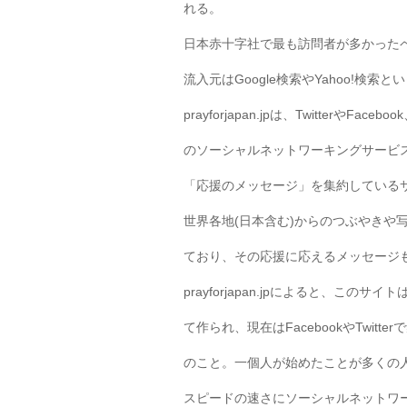
れる。
日本赤十字社で最も訪問者が多かった
流入元はGoogle検索やYahoo!検
prayforjapan.jpは、TwitterやFac
のソーシャルネットワーキングサービスで「
「応援のメッセージ」を集約している
世界各地(日本含む)からのつぶやきや
ており、その応援に応えるメッセージ
prayforjapan.jpによると、この
て作られ、現在はFacebookやTwit
のこと。一個人が始めたことが多くの
スピードの速さにソーシャルネットワ