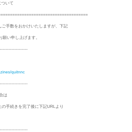
について
======================================
んご手数をおかけいたしますが、下記
をお願い申し上げます。
-------------------
azines/quitnnc
-------------------
合は
の手続きを完了後に下記URLより
-------------------