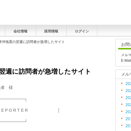
会社情報
採用情報
ログイン
平洋沖地震の翌週に訪問者が急増したサイト
お問
メル
E-Mai
翌週に訪問者が急増したサイト
メル
20
ご購読者 様
20
20
─────────┐
20
 R E P O R T E R │
20
20
─────────┘
20