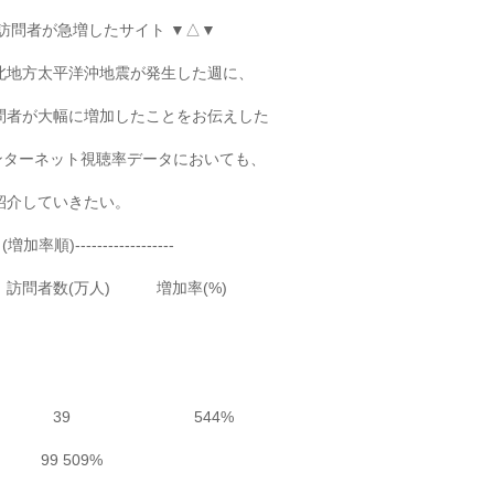
訪問者が急増したサイト ▼△▼
北地方太平洋沖地震が発生した週に、
問者が大幅に増加したことをお伝えした
)のインターネット視聴率データにおいても、
紹介していきたい。
率順)------------------
人) 増加率(%)
ws 39 544%
 99 509%