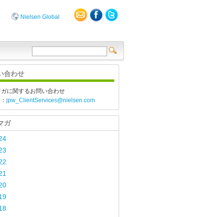
Nielsen Global
い合わせ
マガに関するお問い合わせ
l：
jpw_ClientServices@nielsen.com
マガ
24
23
22
21
20
19
18