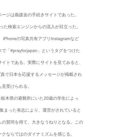
ページは義援金の手続きサイトであった。
索といった検索エンジンからの流入が目立った。
ebook、iPhoneの写真共有アプリInstagramなど
#prayforjapan」というタグをつけた
サイトである。実際にサイトを見てみると、
写真で日本を応援するメッセージが掲載され
も見受けられる。
サイトは栃木県の避難所にいた20歳の学生によっ
terで集まった有志により、運営がされていると
人の賛同を得て、大きなうねりとなる。この
ークならではのダイナミズムを感じる。