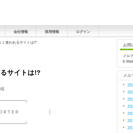
会社情報
採用情報
ログイン
よく使われるサイトは!?
お問
メル
E-Mai
るサイトは!?
メル
20
 様
20
20
─────────┐
20
E P O R T E R │
20
20
─────────┘
20