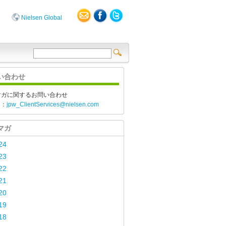
Nielsen Global
い合わせ
マガに関するお問い合わせ
l：
jpw_ClientServices@nielsen.com
マガ
24
23
22
21
20
19
18