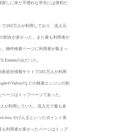
屋探しに未だ不慣れな学生には便利だ
サイトで182万人が利用しており、流入元
ンジンの割合が多かった。また最も利用者が
た。物件検索ページに利用者が集まっ
 Estateのみだった。
様不動産総合情報サイトで181万人が利用
leやYahoo!などの検索エンジンの割
たページはトップページであった。
49万人が利用していた。流入元で最も多
int-box やげん玉といったポイント系
最も利用者が多かったページはトップ