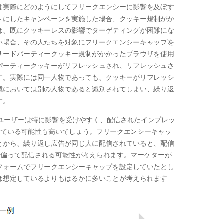
は実際にどのようにしてフリークエンシーに影響を及ぼす
トにしたキャンペーンを実施した場合、クッキー規制がか
は、既にクッキーレスの影響でターゲティングが困難にな
い場合、その人たちを対象にフリークエンシーキャップを
サードパーティークッキー規制がかかったブラウザを使用
パーティークッキーがリフレッシュされ、リフレッシュさ
す。実際には同一人物であっても、クッキーがリフレッシ
域においては別の人物であると識別されてしまい、繰り返
す。
ユーザーは特に影響を受けやすく、配信されたインプレッ
っている可能性も高いでしょう。フリークエンシーキャッ
とから、繰り返し広告が同じ人に配信されていると、配信
に偏って配信される可能性が考えられます。マーケターが
フォームでフリークエンシーキャップを設定していたとし
は想定しているよりもはるかに多いことが考えられます