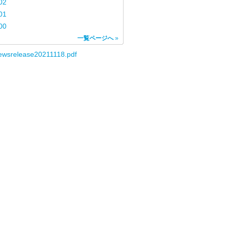
02
01
00
一覧ページへ
»
ewsrelease20211118.pdf