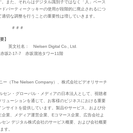
す。また、それらはデジタル識別子ではなく「人」ベース
ードパーティークッキーの使用が段階的に廃止されるにつ
て適切な調整を行うことの重要性は増していきます。
＃＃＃
概要】
会社 英文社名：
Nielsen Digital Co., Ltd.
赤坂
2-17-7
赤坂溜池タワー
11
階
ニー（
The Nielsen Company
）、株式会社ビデオリサーチ
ルセン・グローバル・メディアの日本法人として、視聴者
ソリューションを通じて、お客様のビジネスにおける重要
インサイトを提供しています。製品やサービス、および分
主企業、メディア運営企業、
E
コマース企業、広告会社よ
ルセン デジタル株式会社のサービス概要、および会社概要
ます。