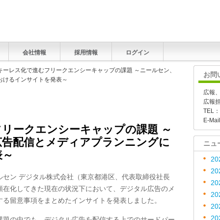
会社情報
採用情報
ログイン
ッキーレス化で進むフリークエンシーキャップの課題 ～ニールセン、
お問
おけるインサイトを発表～
広報
広報
TEL：
E-Mai
リークエンシーキャップの課題 ～
広告配信とメディアプランニングに
ニュ
表～
20
20
ルセン デジタル株式会社（東京都港区、代表取締役社長
20
顕在化してきた現在の状況下において、デジタル広告のメ
20
する留意事項をまとめたインサイトを発表しました。
20
20
課題の中でも、デジタル広告を配信する上でのサードパー