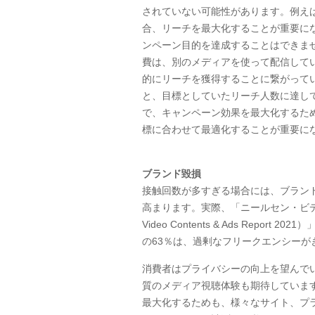
されていない可能性があります。例え
合、リーチを最大化することが重要に
ンペーン目的を達成することはできま
費は、別のメディアを使って配信して
的にリーチを獲得することに繋がって
と、目標としていたリーチ人数に達し
で、キャンペーン効果を最大化するた
標に合わせて最適化することが重要に
ブランド毀損
接触回数が多すぎる場合には、ブラン
高まります。実際、「ニールセン・ビデ
Video Contents & Ads Report 2021
）
の
63
％は、過剰なフリークエンシーが
消費者はプライバシーの向上を望んで
質のメディア視聴体験も期待していま
最大化するためも、様々なサイト、プ