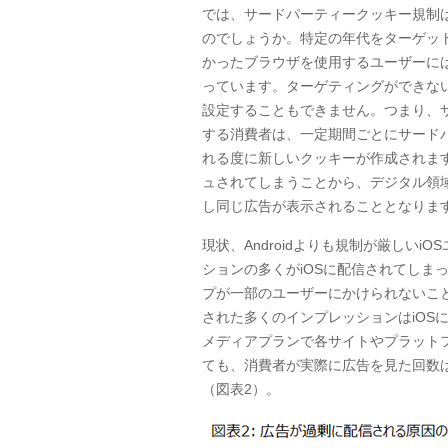
では、サードパーティークッキー規制
のでしょうか。特定の年代をターゲッ
かったブラウザを使用するユーザーに
っています。ターゲティングができな
設定することもできません。つまり、
する消費者は、一定期間ごとにサード
れる度に新しいクッキーが作成されま
ュされてしまうことから、デジタル領
し同じ広告が表示されることとなりま
現状、
Android
よりも規制が厳しい
iOS
ションの多くが
iOS
に配信されてしま
プが一部のユーザーにかけられないこ
された多くのインプレッションは
iOS
メディアプランで各サイトやプラット
ても、消費者が実際に広告を見た回数
（図表
2
）。