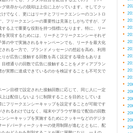
20
ング依存からの脱却は上位に上がっています。そしてクッ
20
だけでなく、更にはリーチとフリークエンシーのコントロ
20
す。フリークエンシーの重要性は見落としがちですが、ブ
20
成する上で重要な役割を持つ指標になります。特に、リー
20
標を実現するためには、リーチとフリークエンシーそれぞ
20
予算の中で実施されるキャンペーンでも、リーチを最大化
20
定される一方で、ブランドメッセージの想起を高め、利用
20
たりが広告に接触する回数を高く設定する場合もありま
20
、目標通りの回数で広告に接触することをメディアプラン
20
標が実際に達成できているのかを検証することも不可欠で
20
20
ペーン目標で設定された接触回数に応じて、同じ人に一定
20
以上は配信しないように制限することを目的としていま
20
際にフリークエンシーキャップを設定することが可能です
20
がされるわけではなく、端末やブラウザ単位で配信の回数
20
エンシーキャップを実施するためにクッキーなどのデジタ
20
サードパーティークッキーの使用制限が進むとともに、配
20
いたかどうかを判別することが更に困難になり、一人の