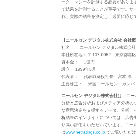
ークエンシーを計測する必要がありま
で結果を計測することが重要です。サ
れ、実際の結果を測定し、必要に応じ
【ニールセン デジタル株式会社 会社
社名：
ニールセン デジタル株式
本社所在地：
〒
107-0052
東京都港区
資本金：
1
億円
設立：
1999
年
5
月
代表者：
代表取締役社長 宮本 淳
主要株主：
米国ニールセン・カンパ
ニールセン デジタル株式会社
は、ニー
分析と広告分析およびメディア分析の
な意思決定を支援するデータ、分析、
析結果のインサイトについては、広告
り高い評価をいただいています。ニー
は
www.netratings.co.jp
でご覧いただけ