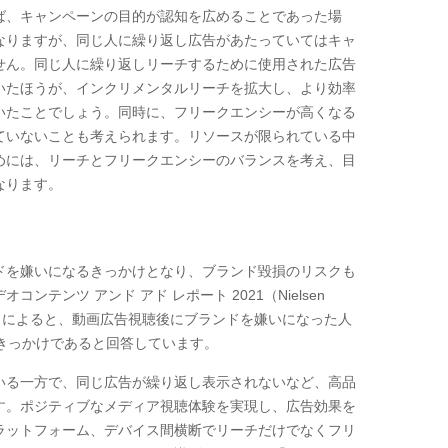
ば、キャンペーンの目的が認知を広めることであった場
なりますが、同じ人に繰り返し広告があたっていてはキャ
せん。同じ人に繰り返しリーチするために使用された広告
いたほうが、インクリメンタルリーチを拡大し、より効率
いたことでしょう。同時に、フリークエンシーが高くなる
ていないことも考えられます。リソースが限られている中
めには、リーチとフリークエンシーのバランスを考え、目
なります。
ドを嫌いになるきっかけとなり、ブランド毀損のリスクも
オコンテンツ アンド アド レポート
2021
（
Nielsen
」によると、動画広告視聴後にブランドを嫌いになった人
きっかけであると回答しています。
いる一方で、同じ広告が繰り返し表示されないなど、高品
す。ポジティブなメディア視聴体験を実現し、広告効果を
ラットフォーム、デバイス間横断でリーチだけでなくフリ