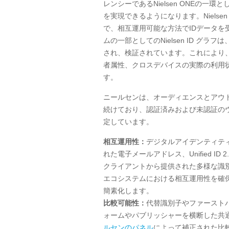
レンシーである
Nielsen ONE
の一環と
を実現できるようになります。
Nielsen
で、相互運用可能な方法で
ID
データを
ムの一部としての
Nielsen ID
グラフは
され、検証されています。これにより、N
者属性、クロスデバイスの実際の利用
す。
ニールセンは、オーディエンスとアウ
続けており、認証済みおよび未認証の
定しています。
相互運用性：
デジタルアイデンティテ
れた電子メールアドレス、
Unified ID 2
クライアントから提供された多様な識
エコシステムにおける相互運用性を確
簡素化します。
比較可能性：
代替識別子やファースト
ォームやパブリッシャーを横断した共
ルセンのパネル
によって補正された比