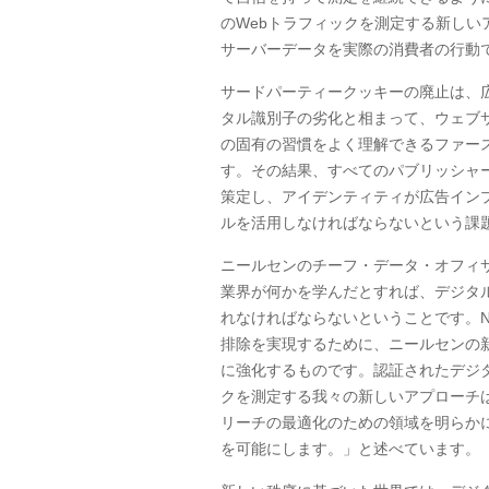
の
Web
トラフィックを測定する新しい
サーバーデータを実際の消費者の行動
サードパーティークッキーの廃止は、
タル識別子の劣化と相まって、ウェブ
の固有の習慣をよく理解できるファー
す。その結果、すべてのパブリッシャ
策定し、アイデンティティが広告イン
ルを活用しなければならないという課
ニールセンのチーフ・データ・オフィ
業界が何かを学んだとすれば、デジタ
れなければならないということです。
N
排除を実現するために、ニールセンの
に強化するものです。認証されたデジ
クを測定する我々の新しいアプローチ
リーチの最適化のための領域を明らか
を可能にします。」と述べています。