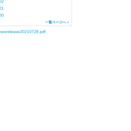
02
01
00
一覧ページへ
»
ewsrelease20210728.pdf