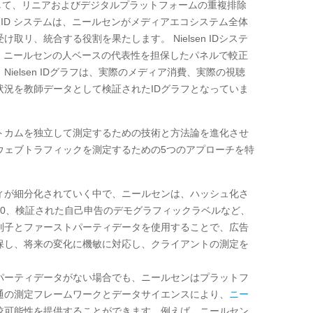
して、リニアおよびデジタルプラットフォームの重複排除
 ID
システムは、ニールセンがメディアエコシステム全体
受け取リ、統合する役割を果たします。
Nielsen ID
システ
、ニールセンの人ベースの代表性を担保したパネルで較正
ielsen IDグラフは、実際のメディア消費、実際の視聴
状況を教師データとして検証された
ID
グラフとなっていま
トカムを独立して測定するための技術と方法論を進化させ
ウェブトラフィックを測定するための
5
つのアプローチを特
ィが細分化されていく中で、ニールセンは、ハッシュ化さ
.0
、検証された自己申告のデモグラフィックラベルなど、
別子とファーストパーティデータを使用することで、広告
保し、将来の変化に機敏に対応し、クライアントの測定を
パーティデータがない場合でも、ニールセンはプラットフ
通の測定フレームワークとデータサイエンスにより、
ニー
較可能性を提供することができます。例えば、ニールセン