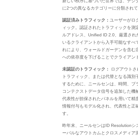
新しい秩序に基づいた世界では、デジ
に
2
つの異なるカテゴリーに分類されて
認証済みトラフィック：
ユーザーがロ
ィック。認証されたトラフィックを測
ルアドレス、
Unified ID 2.0
、厳選され
いるクライアントから入手可能なすべ
れにより、ウォールドガーデンを含む
への依存度を下げることでクライアン
未認証のトラフィック：
ログアウトさ
トラフィック、または代替となる識別
するために、ニールセンは、時間、ブ
コンテクストデータ信号を追加した機
代表性が担保されたパネルを用いて精
情報付与もモデル化され、代表性と正
す。
昨年末、ニールセンは
ID Resolution
シ
ーバルなアウトカムとクロスメディア