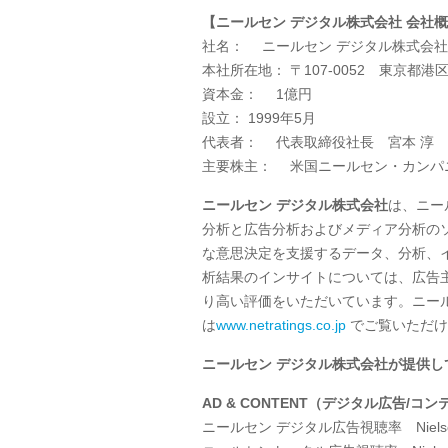
【ニールセン デジタル株式会社 会社
社名：
ニールセン デジタル株式
本社所在地：
〒
107-0052
東京都港区
資本金：
1
億円
設立：
1999
年
5
月
代表者：
代表取締役社長 宮本 淳
主要株主：
米国ニールセン・カンパ
ニールセン デジタル株式会社
は、ニー
分析と広告分析およびメディア分析の
な意思決定を支援するデータ、分析、
析結果のインサイトについては、広告
り高い評価をいただいています。ニー
は
www.netratings.co.jp
でご覧いただけ
ニールセン デジタル株式会社が提供
AD & CONTENT
（デジタル広告
/
コン
ニールセン デジタル広告視聴率
Niels