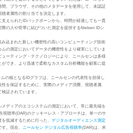
時間、ブラウザ、その他のメタデータを使用して、未認証
視聴者属性の割り当てを決定します。
に支えられた
ID
バックボーンから、時間が経過しても一貫
実際の人や世帯に結びついた測定を提供する
Nielsen ID
シ
組み込まれた新しい機密性の高いコンピューティング技術
カムの測定においてデータの機密性をより確実にしていま
ピューティング・テクノロジーにより、ニールセンは多様
とができ、より迅速で柔軟なカスタム分析機能を顧客に提
システムの核となる
ID
グラフは、ニールセンの代表性を担保し
表性を保証するために、実際のメディア消費、視聴者属
て検証されています。
ルメディアのエコシステムの測定において、常に最先端を
告視聴率
(DAR)
のクッキーレス・アプローチは、単一のサ
度を低減するために行った、
デジタルオーディエンス測定
です。現在、
ニールセン
デジタル広告視聴率
(DAR)
は、米