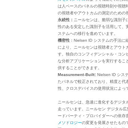
は人ベースのパネルの視聴時刻や視聴
の視聴者やアウトカムの測定のための
永続性：
ニールセンは、脆弱な識別子
性のある安定した識別子を活用して、
ステムへの移行を進めています。
機密性
：
Nielsen ID
システムの手法に
により、ニールセンは視聴者とアウト
す。独自のコンフィデンシャル・コン
な分析アプリケーションを実行するこ
供することができます。
Measurement-Built:
Nielsen ID 
たパネルで較正されており、精度と代
性、クロスデバイスの使用状況によっ
ニールセンは、急速に進化するデジタ
走っています。ニールセン デジタル広
ードパーティ・プロバイダーへの依存
メソドロジー
の変更を発展させたもの