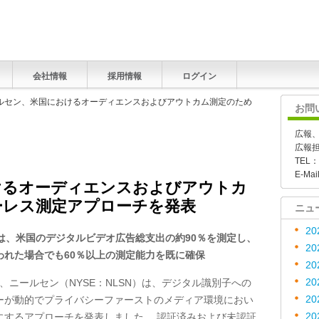
会社情報
採用情報
ログイン
ールセン、米国におけるオーディエンスおよびアウトカム測定のため
お問
広報
広報
TEL：
E-Mai
けるオーディエンスおよびアウトカ
ーレス測定アプローチを発表
ニュ
20
は、米国のデジタルビデオ広告総支出の約
90
％を測定し、
20
われた場合でも
60
％以上の測定能力を既に確保
20
20
、ニールセン（
NYSE
：
NLSN
）は、デジタル識別子への
20
ーが動的でプライバシーファーストのメディア環境におい
20
にするアプローチを発表しました。 認証済みおよび未認証