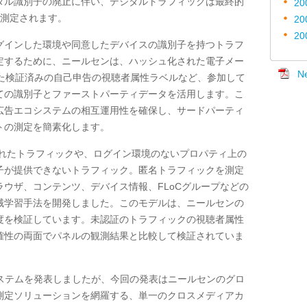
タル識別子の廃止に伴い、デジタルトラフィックは最終的
20
測定されます。
20
20
グインした環境や同意したデバイスの識別子を持つトラフ
定するために、ニールセンは、ハッシュ化された電子メー
N
た検証済みの自己申告の視聴者属性ラベルなど、参加して
ての識別子とファーストパーティデータを活用します。こ
広告エコシステムの相互運用性を確保し、サードパーティ
トの測定を簡素化します。
れたトラフィックや、ログイン環境のないプロパティ上の
子が提供できないトラフィック。匿名トラフィックを測定
ラウザ、コンテンツ、デバイス情報、
FLoC
グループなどの
械学習手法を開発しました。このモデルは、ニールセンの
度を検証しています。未認証のトラフィックの視聴者属性
確性の両面でパネルの観測結果と比較して検証されていま
ステムを発表しましたが、今回の発表はニールセンのグロ
測定ソリューションを網羅する、単一のクロスメディアカ