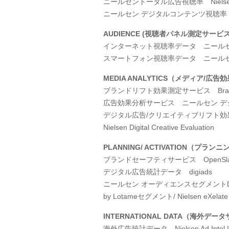
ニールセントータル広告視聴率
Niels
ニールセン デジタルコンテンツ視聴
AUDIENCE (
視聴者パネル測定サービ
インターネット視聴率データ ニールセ
スマートフォン視聴率データ ニール
MEDIA ANALYTICS
（メディア
/
広告効
ブランドリフト効果測定サービス
Bra
広告効果分析サービス ニールセン 
デジタル広告
/
クリエイティブリフト効
Nielsen Digital Creative Evaluation
PLANNING/ ACTIVATION
（プランニ
ブランドセーフティサービス
OpenSl
デジタル広告統計データ
digiads
ニールセン オーディエンスセグメント
by Lotame
セグメント
/ Nielsen eXelate
INTERNATIONAL DATA
（海外データ
海外広告統計データ
Nielsen Ad Intel 