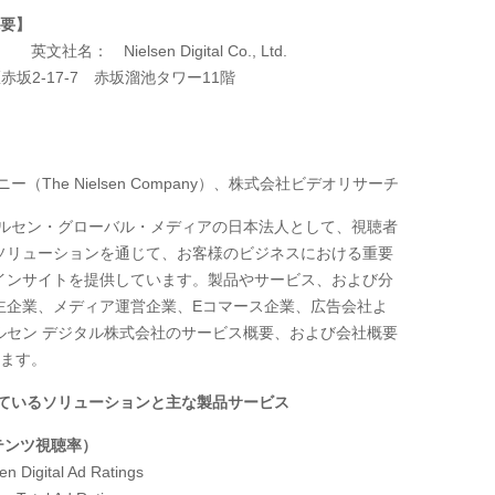
概要】
会社 英文社名：
Nielsen Digital Co., Ltd.
赤坂
2-17-7
赤坂溜池タワー
11
階
ニー（
The Nielsen Company
）、株式会社ビデオリサーチ
ルセン・グローバル・メディアの日本法人として、視聴者
ソリューションを通じて、お客様のビジネスにおける重要
インサイトを提供しています。製品やサービス、および分
主企業、メディア運営企業、
E
コマース企業、広告会社よ
ルセン デジタル株式会社のサービス概要、および会社概要
ます。
しているソリューションと主な製品サービス
テンツ視聴率）
en Digital Ad Ratings