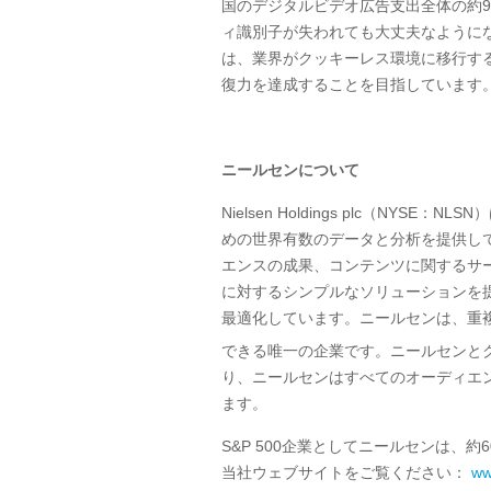
国のデジタルビデオ広告支出全体の約
9
ィ識別子が失われても大丈夫なように
は、業界がクッキーレス環境に移行す
復力を達成することを目指しています
ニールセンについて
Nielsen Holdings plc（
NYSE
：
NLSN
）
めの世界有数のデータと分析を提供し
エンスの成果、コンテンツに関するサ
に対するシンプルなソリューションを
最適化しています。ニールセンは、重
できる唯一の企業です。ニールセンとクライアン
り、ニールセンはすべてのオーディエ
ます。
S&P 500企業としてニールセンは、約
6
当社ウェブサイトをご覧ください：
ww