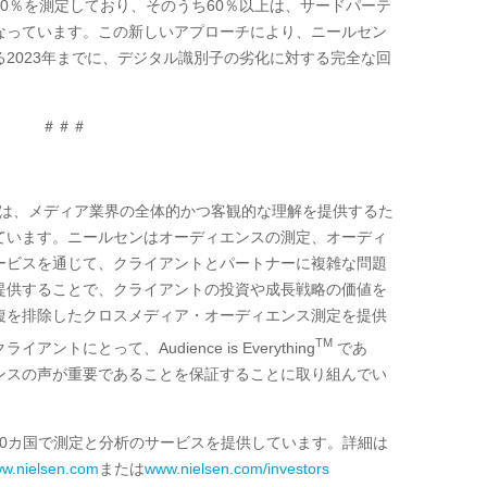
0
％を測定しており、そのうち
60
％以上は、サードパーテ
なっています。この新しいアプローチにより、ニールセン
る
2023
年までに、デジタル識別子の劣化に対する完全な回
。
＃＃＃
は、メディア業界の全体的かつ客観的な理解を提供するた
ています。ニールセンはオーディエンスの測定、オーディ
ービスを通じて、クライアントとパートナーに複雑な問題
提供することで、クライアントの投資や成長戦略の価値を
複を排除したクロスメディア・オーディエンス測定を提供
TM
トにとって、Audience is Everything
であ
ンスの声が重要であることを保証することに取り組んでい
0
カ国で測定と分析のサービスを提供しています。詳細は
w.nielsen.com
または
www.nielsen.com/investors