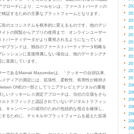
20
アプローチにより、ニールセンは、ファーストパーティの
20
で検証するための主要なプラットフォームとなります。
20
広告のエコシステムを根本的に変えるものです。他のデジ
20
サイトの閲覧からアプリの使用まで、オンラインユーザー
20
ストパーティデータがより重視されるようになっていま
20
ーやブランドは、独自のファーストパーティデータ戦略を
20
プレッションに直接帰属しない場合は、他のデータシグナ
20
題に直面しています。
20
20
サーである
Mainak Mazumdar
は、「クッキーの台頭以来、
20
ルメディアの測定には、拡張性、柔軟性、有用性が維持さ
20
ielsen ONE
の一部としてリニアテレビとデジタルの重複
20
新しいクッキーレス測定アプローチは、当社の立場をさら
20
タルトラフィックと認証されていないデジタルトラフィッ
20
は、キャンペーンの成功のための包括的な視点を確保し、
20
にするために、チャネルやプラットフォームを超えた拡張
20
20