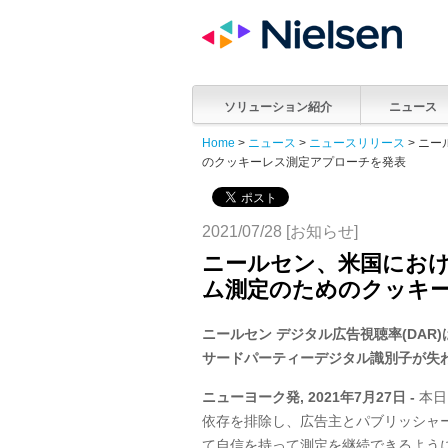
ソリューション紹介
ニュース
Home
>
ニュース
>
ニュースリリース
> ニ
のクッキーレス測定アプローチを発表
2021/07/28 [お知らせ]
ニールセン、米国にお
ム測定のためのクッキ
ニールセン デジタル広告視聴率
(DAR)
サードパーティーデジタル識別子が失
ニューヨーク発
, 2021
年
7
月
27
日
-
本日
依存を排除し、広告主とパブリッシャ
て自信を持って測定を継続できるよう