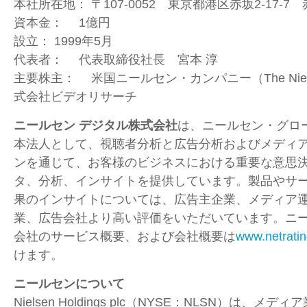
本社所在地：
〒
107-0052
東京都港区赤坂
2-17-7
赤
資本金：
1
億円
設立：
1999
年
5
月
代表者：
代表取締役社長 宮本 淳
主要株主：
米国ニールセン・カンパニー（
The Ni
式会社ビデオリサーチ
ニールセン デジタル株式会社
は、ニールセン・グロ
本法人として、視聴者分析と広告分析およびメディ
ンを通じて、お客様のビジネスにおける重要な意思
タ、分析、インサイトを提供しています。製品やサ
果のインサイトについては、広告主企業、メディア
業、広告会社より高い評価をいただいています。ニー
会社のサービス概要、および会社概要は
www.netratin
けます。
ニールセンについて
Nielsen Holdings plc（
NYSE
：
NLSN
）は、メディア