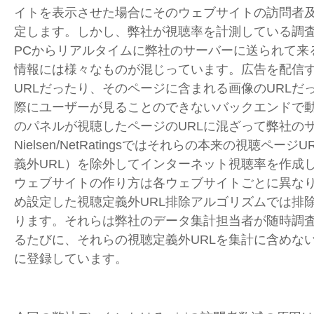
イトを表示させた場合にそのウェブサイトの訪問者
定します。しかし、弊社が視聴率を計測している調
PCからリアルタイムに弊社のサーバーに送られて来
情報には様々なものが混じっています。広告を配信
URLだったり、そのページに含まれる画像のURLだ
際にユーザーが見ることのできないバックエンドで動
のパネルが視聴したページのURLに混ざって弊社の
Nielsen/NetRatingsではそれらの本来の視聴ペー
義外URL）を除外してインターネット視聴率を作成
ウェブサイトの作り方は各ウェブサイトごとに異な
め設定した視聴定義外URL排除アルゴリズムでは排
ります。それらは弊社のデータ集計担当者が随時調
るたびに、それらの視聴定義外URLを集計に含めな
に登録しています。