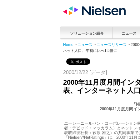
ソリューション紹介
ニュース
Home
>
ニュース
>
ニュースリリース
> 2
ネット人口、年初に比べ1.5倍に
2000/12/22 [データ]
2000年11月度月間イ
表、インターネット人口
「Ni
2000年11月度月
エーシーニールセン・コーポレーション株
者：デビッド・マッカラム）とネットレイテ
表取締役社長：萩原 雅之）の共同事業で
「Nielsen//NetRatings」は、2