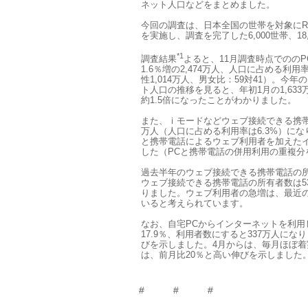
ネット人口などをまとめました。
今回の調査は、日本全国の世帯を対象にR
を実施し、調査を完了した6,000世帯、1
*1
調査結果
よると、11月調査時点でのの
1.6％増の2,474万人、人口に占める利用
性1,014万人、男女比：59対41）。今
ト人口の推移を見ると、年初1月の1,633
約1.5倍になったことがわかりました。
また、ｉモードなどウェブ接続できる携帯電
万人（人口に占める利用率は6.3%）に
と携帯電話によるウェブ利用者を加えたイン
した（PCと携帯電話の併用利用の重複分を
過去半年のウェブ接続できる携帯電話の
ウェブ接続できる携帯電話の所有者数は53
りました。ウェブ利用者の急増は、最近
いると考えられています。
なお、自宅PCからインターネットを利
17.9％、利用者数にすると337万人にな
びを示しました。4月からは、毎月ほぼ着
は、前月比20％と高い伸びを示しました
# # #