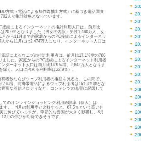
20
DD方式（電話による無作為抽出方式）に基づき電話調査
20
8,702人が集計対象となっています。
20
PC接続によるインターネットの推計利用人口は、前月比
20
率は20.0％となりました（男女の内訳：男性1,460万人、女
年の1月から11月までの家庭からのPC接続によるインターネッ
20
万人から11月には2,474万人になり、インターネット人口は
20
20
話によるウェブの推計利用者は、前月比17.1%増の786
20
なりました。家庭からのPC接続によるインターネット利用者
ターネット人口は前月比14.9％増、2,842万人となりま
20
除く。人口に占める利用率は22.9％）。
20
所有者数ならびウェブ利用者の推移を見ると、この間で、
20
.7％増、同携帯電話によるウェブ利用者は151.3％増とな
の豊富な着信メロディなど、コンテンツの充実に起因して
20
20
用してのオンラインショッピング利用経験率（個人）は
20
ります。 4月の利用率と比較すると、87.5％という高い伸
実に伸びていますが、季節的な要因が大きく影響し、8月
20
。12月の伸びが期待できそうです。
20
20
20