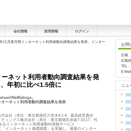
会社情報
採用情報
ログイン
000年11月度月間インターネット利用者動向調査結果を発表、インター
お問
広報
広報
TEL：
E-Mai
ンターネット利用者動向調査結果を発
、年初に比べ1.5倍に
ニュ
20
elsen//NetRatings」
間インターネット利用者動向調査結果を発表
20
20
式会社（本社：東京都港区六本木4-1-4、最高経営責任
20
ィングス株式会社（本社：東京都港区赤坂7-10-17、代
20
あるインターネット利用者動向情報サービス
000年11月に「インターネット基礎調査」を実施し、最新のインター
20