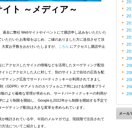
20
サイト ～メディア～
20
20
20
20
、過去に弊社 Webサイトやイベントにて購読申し込みをいただいた
20
ていただいたお客様をはじめ、ご縁のありました方に送信させて頂
20
、大変お手数をおかけいたしますが、
こちら
にアクセスし購読中止
20
20
去にアクセスしたサイトの情報などを活用したターゲティング配信
20
サイトにアクセスした人に対して、別のサイト上で自社の広告を配
20
ーゲティング広告でサードパーティクッキーが利用されてきまし
20
則（GDPR）やアメリカのカリフォルニア州における消費者プライ
20
情報のより厳格な管理が求められ、サードパーティクッキーの利用が
20
TPにより制限を開始し、Googleも2022年から制限を開始する予定で
ターゲティング配信は大きな変革を求められています。
策が検討されている中、今回のメルマガでは、現段階で注目されて
の方法についてご紹介します。