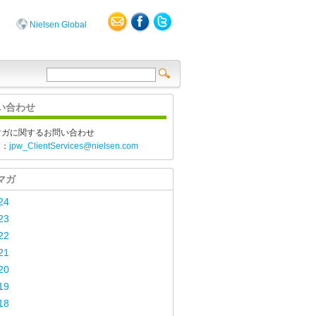
Nielsen Global
い合わせ
マガに関するお問い合わせ
l：
jpw_ClientServices@nielsen.com
マガ
24
23
22
21
20
19
18