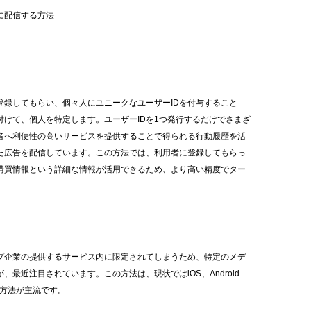
に配信する方法
登録してもらい、個々人にユニークなユーザー
ID
を付与すること
付けて、個人を特定します。ユーザー
ID
を
1
つ発行するだけでさまざ
者へ利便性の高いサービスを提供することで得られる行動履歴を活
た広告を配信しています。この方法では、利用者に登録してもらっ
購買情報という詳細な情報が活用できるため、より高い精度でター
。
プ企業の提供するサービス内に限定されてしまうため、特定のメデ
が、最近注目されています。この方法は、現状では
iOS
、
Android
方法が主流です。