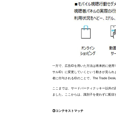
一方で、広告
ID
を用いた方法は将来的に使用
サル
ID
）に変更していくという動きが見られ
者に付与される
ID
のことで、
The Trade Desk
ここまでは、サードパーティクッキー以外の
ました。ここからは、識別子を使わずに配信
③コンテキストマッチ