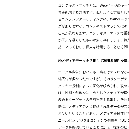
コンテキストマッチとは、
Web
ページのキー
告を配信する方法です。似たような方法とし
るコンテンツターゲティングや、
Web
ページ
グがありますが、コンテキストマッチではキ
る点が異なります。コンテキストマッチで重
が工夫を凝らしたものが多く存在します。特
提に立っており、個人を特定することなく興
④メディアデータを活用して利用者属性を基
デジタル広告においても、当初はテレビなど
純広告が多かったのですが、その後ターゲテ
クッキー規制によって変化が求められ、改め
は、性別・年齢をはじめとしたメディアが提
占めるターゲットの含有率等を算出し、それ
際に、メディアごとに提供されるデータが異
きないということがあり、メディアを横並び
ニールセン デジタルコンテンツ視聴率（
DCR
データを提供していることに加え、従来のビ