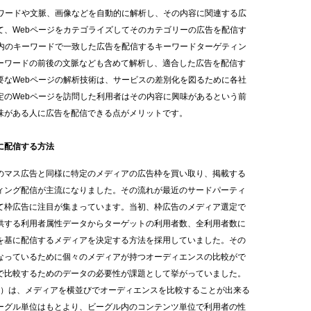
ワードや文脈、画像などを自動的に解析し、その内容に関連する広
て、
Web
ページをカテゴライズしてそのカテゴリーの広告を配信す
内のキーワードで一致した広告を配信するキーワードターゲティン
ーワードの前後の文脈なども含めて解析し、適合した広告を配信す
要な
Web
ページの解析技術は、サービスの差別化を図るために各社
定の
Web
ページを訪問した利用者はその内容に興味があるという前
味がある人に広告を配信できる点がメリットです。
に配信する方法
のマス広告と同様に特定のメディアの広告枠を買い取り、掲載する
ィング配信が主流になりました。その流れが最近のサードパーティ
て枠広告に注目が集まっています。当初、枠広告のメディア選定で
供する利用者属性データからターゲットの利用者数、全利用者数に
を基に配信するメディアを決定する方法を採用していました。その
なっているために個々のメディアが持つオーディエンスの比較がで
で比較するためのデータの必要性が課題として挙がっていました。
）は、メディアを横並びでオーディエンスを比較することが出来る
ーグル単位はもとより、ビーグル内のコンテンツ単位で利用者の性