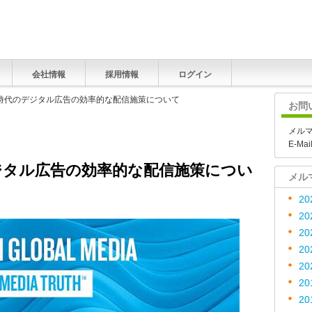
会社情報
採用情報
ログイン
ス時代のデジタル広告の効率的な配信施策について
お問
メル
E-Mai
ジタル広告の効率的な配信施策につい
メル
20
20
20
20
20
20
20