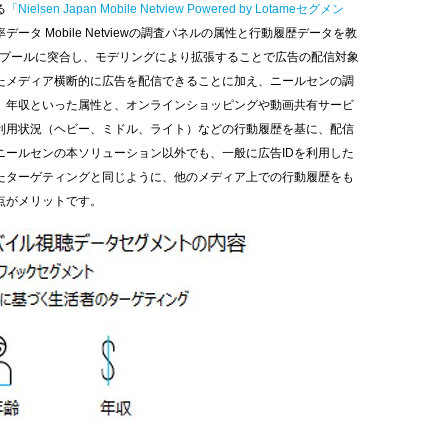
る
「Nielsen Japan Mobile Netview Powered by Lotameセグメン
率データ
Mobile Netview
の調査パネルの属性と行動履歴データを教
プールに突合し、モデリングにより拡張することで広告の配信対象
たメディア横断的に広告を配信できることに加え、ニールセンの調
、年収といった属性と、オンラインショッピングや動画共有サービ
利用状況（ヘビー、ミドル、ライト）などの行動履歴を基に、配信
ニールセンの本ソリューション以外でも、一般に広告
ID
を利用した
たターゲティングと同じように、他のメディア上での行動履歴をも
点がメリットです。